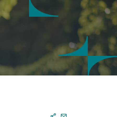
άλεια συναλλαγών
 notifications
ση κωδικών Digital Banking
αιροποίηση προσωπικών
χείων μέσω Digital Banking
ιση συναλλαγών Digital Banking
ne διαχείριση ρυθμίσεων καρτών
λογαριασμού
σθετος παράγοντας
οποίησης συναλλαγών (3FA)
ς υπηρεσίες
ne προσθήκη συνδικαιούχου
tal εφαρμογές
ne ανταλλαγή και υπογραφή
ράφων