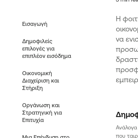
Η φοιτ
Εισαγωγή
οικονο
να ενι
Δημοφιλείς
προσωπ
επιλογές για
επιπλέον εισόδημα
δραστη
προσφ
Οικονομική
εμπειρ
Διαχείριση και
Στήριξη
Οργάνωση και
Στρατηγική για
Δημοφ
Επιτυχία
Ανάλογα 
που ταιρ
Μια Επένδυση στο