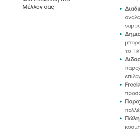
Μέλλον σας
Διαδι
αναλα
suppo
Δημι
μπορε
το Ti
Διδασ
παροχ
επιλο
Freel
προσφ
Παρο
πολλέ
Πώλη
κοσμή