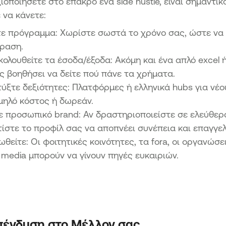
ξιοποιήσετε στο έπακρο ένα side hustle, είναι σημαντι
 να κάνετε:
ε πρόγραμμα: Χωρίστε σωστά το χρόνο σας, ώστε να μ
ραση.
ολουθείτε τα έσοδα/έξοδα: Ακόμη και ένα απλό excel 
ς βοηθήσει να δείτε πού πάνε τα χρήματα.
ύξτε δεξιότητες: Πλατφόρμες ή ελληνικά hubs για νέ
μηλό κόστος ή δωρεάν.
ε προσωπικό brand: Αν δραστηριοποιείστε σε ελεύθερ
ίστε το προφίλ σας να αποπνέει συνέπεια και επαγγε
ωθείτε: Οι φοιτητικές κοινότητες, τα fora, οι οργανώσε
l media μπορούν να γίνουν πηγές ευκαιριών.
πένδυση στο Μέλλον σας