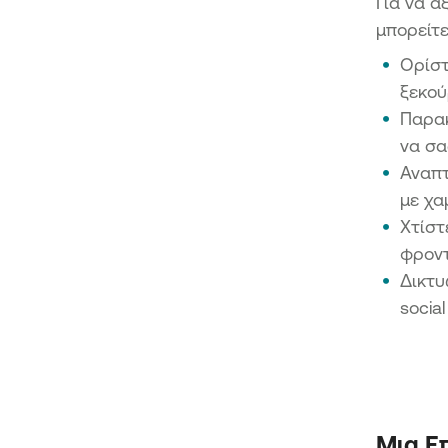
Για να α
μπορείτε
Ορίστ
ξεκού
Παρακ
να σα
Αναπτ
με χα
Χτίστ
φροντ
Δικτυ
socia
Μια Ε