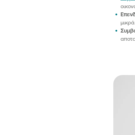
οικον
Επενδ
μικρά
Συμβ
αποτα