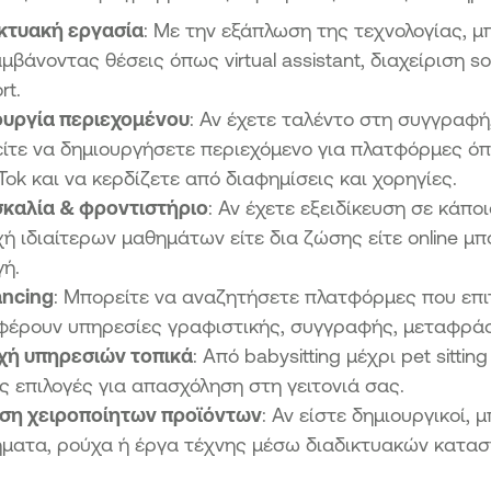
κτυακή εργασία
: Με την εξάπλωση της τεχνολογίας, μπ
μβάνοντας θέσεις όπως virtual assistant, διαχείριση so
rt.
ουργία περιεχομένου
: Αν έχετε ταλέντο στη συγγραφή
ίτε να δημιουργήσετε περιεχόμενο για πλατφόρμες όπ
kTok και να κερδίζετε από διαφημίσεις και χορηγίες.
καλία & φροντιστήριο
: Αν έχετε εξειδίκευση σε κάποι
ή ιδιαίτερων μαθημάτων είτε δια ζώσης είτε online μ
γή.
ancing
: Μπορείτε να αναζητήσετε πλατφόρμες που επι
έρουν υπηρεσίες γραφιστικής, συγγραφής, μεταφρά
χή υπηρεσιών τοπικά
: Από babysitting μέχρι pet sitt
ς επιλογές για απασχόληση στη γειτονιά σας.
ση χειροποίητων προϊόντων
: Αν είστε δημιουργικοί,
ματα, ρούχα ή έργα τέχνης μέσω διαδικτυακών κατα