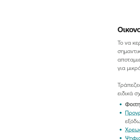
Οικονο
Το να κε
σημαντικ
αποταμιε
για μικρ
Τράπεζε
ειδικά σ
Φοιτη
Προγ
εξόδω
Χρεωσ
Ψηφια