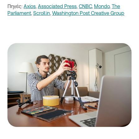
Πηγές
:
Αxios
,
Associated Press
,
CΝΒC
,
Μondo
,
The
Parliament
,
Scroll.in
,
Washington Post Creative Group