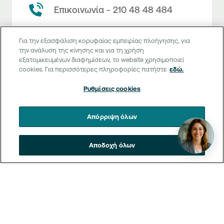
Επικοινωνία - 210 48 48 484
Για την εξασφάλιση κορυφαίας εμπειρίας πλοήγησης, για
την ανάλυση της κίνησης και για τη χρήση
εξατομικευμένων διαφημίσεων, το website χρησιμοποιεί
Σημεία εξυπηρέτησης
cookies. Για περισσότερες πληροφορίες πατήστε
εδώ.
Ρυθμίσεις cookies
Επικοινωνία και εξυπηρέτηση
Απόρριψη όλων
Θέλω πληροφορίες
Τιμολόγιο και όροι συναλλαγών
Αποδοχή όλων
Κλείνω ραντεβού
Τιμολόγιο της Τράπεζας
Χρήσιμοι σύνδεσμοι
Η νέα Ψηφιακή Εποχή στις συναλλαγές, έφτασε!
Δελτίο τιμών συναλλάγματος
Συχνές ερωτήσεις
Θέλω να μιλήσω με Corporate Transaction Banking
Digital Banking
Δελτίο πληροφόρησης περί τελών
Officer
Κανονιστική Συμμόρφωση
Internet Banking
Μεταφορά λογαριασμού πληρωμών
Θέλω να μιλήσω με επιχειρηματικό σύνδεσμο