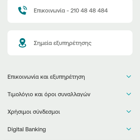
Επικοινωνία - 210 48 48 484
Σημεία εξυπηρέτησης
Επικοινωνία και εξυπηρέτηση
Θέλω πληροφορίες
Τιμολόγιο και όροι συναλλαγών
Κλείνω ραντεβού
Τιμολόγιο της Τράπεζας
Χρήσιμοι σύνδεσμοι
Η νέα Ψηφιακή Εποχή στις συναλλαγές, έφτασε!
Δελτίο τιμών συναλλάγματος
Συχνές ερωτήσεις
Θέλω να μιλήσω με Corporate Transaction Banking
Digital Banking
Δελτίο πληροφόρησης περί τελών
Officer
Κανονιστική Συμμόρφωση