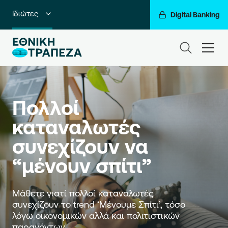
Ιδιώτες
Digital Banking
Premium Banking
ham
Private Banking
Business Banking
Πολλοί 
Corporate & Investment Banking
καταναλωτές 
Go For More
συνεχίζουν να 
Ο Όμιλός μας
“μένουν σπίτι”
Μάθετε γιατί πολλοί καταναλωτές 
συνεχίζουν το trend ‘Μένουμε Σπίτι’, τόσο 
λόγω οικονομικών αλλά και πολιτιστικών 
παραγόντων. 