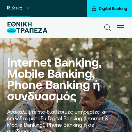
Ιδιώτες
Digital Banking
Premium Banking
ham
Private Banking
Business Banking
Internet Banking, 
Corporate & Investment Banking
Mobile Banking, 
Go For More
Phone Banking ή 
Ο Όμιλός μας
συνδυασμός 
Ανακαλύψτε τις διαθέσιμες υπηρεσίες κι 
επιλέξτε μεταξύ Digital Banking (Internet & 
Mobile Banking), Phone Banking ή σε 
συνδυασμό αυτών.