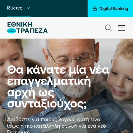
Ιδιώτες
Digital Banking
Premium Banking
ham
Private Banking
Business Banking
Corporate & Investment Banking
Θα κάνατε μία νέα 
επαγγελματική 
Go For More
αρχή ως 
Ο Όμιλός μας
συνταξιούχος;
Διαβάστε για ποιους λόγους αυτή είναι 
ίσως η πιο κατάλληλη στιγμή για ένα νέο 
ξεκίνημα!