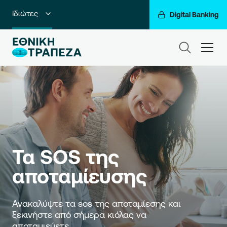
Ιδιώτες
Digital Banking
Premium Banking
ham
Private Banking
Business Banking
Corporate & Investment Banking
Go For More
Τα SOS της 
Ο Όμιλός μας
αποταμίευσης
Ανακαλύψτε τα sos της αποταμίεσης και 
ξεκινήστε από σήμερα κιόλας να 
αποταμιεύετε.