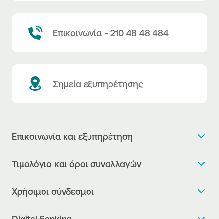
Επικοινωνία - 210 48 48 484
Σημεία εξυπηρέτησης
Επικοινωνία και εξυπηρέτηση
Θέλω πληροφορίες
Τιμολόγιο και όροι συναλλαγών
Κλείνω ραντεβού
Τιμολόγιο της Τράπεζας
Χρήσιμοι σύνδεσμοι
Η νέα Ψηφιακή Εποχή στις συναλλαγές, έφτασε!
Δελτίο τιμών συναλλάγματος
Συχνές ερωτήσεις
Θέλω να μιλήσω με Corporate Transaction Banking
Digital Banking