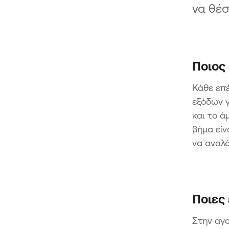
να θέ
Ποιος 
Κάθε επέ
εξόδων γ
και το ά
βήμα είν
να αναλά
Ποιες
Στην αγο