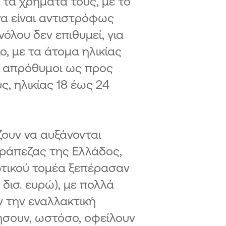
τα χρήματά τους, με το
να είναι αντιστρόφως
νόλου δεν επιθυμεί, για
, με τα άτομα ηλικίας
ο απρόθυμοι ως προς
ς, ηλικίας 18 έως 24
ίζουν να αυξάνονται
Τράπεζας της Ελλάδος,
ιωτικού τομέα ξεπέρασαν
 δισ. ευρώ), με πολλά
υν την εναλλακτική
σουν, ωστόσο, οφείλουν