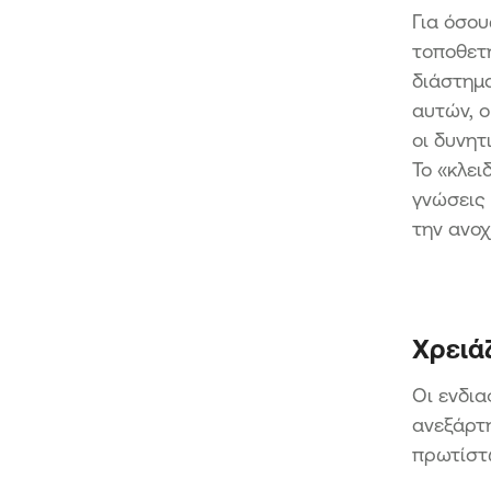
Για όσο
τοποθετή
διάστημα
αυτών, ο
οι δυνητ
Το «κλει
γνώσεις 
την ανοχ
Χρειά
Οι ενδια
ανεξάρτ
πρωτίστω