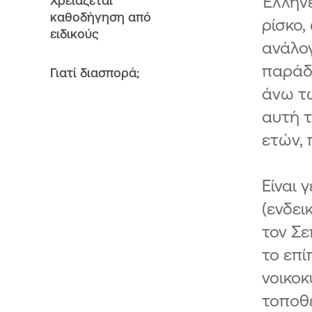
Έλληνε
Χρειάζεται
καθοδήγηση από
ρίσκο,
ειδικούς
ανάλογ
παράδε
Γιατί διασπορά;
άνω τ
αυτή τ
ετών, 
Είναι 
(ενδει
τον Σε
το επί
νοικοκ
τοποθ