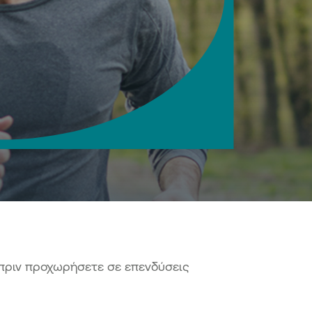
άλεια συναλλαγών
 notifications
ση κωδικών Digital Banking
αιροποίηση προσωπικών
χείων μέσω Digital Banking
ιση συναλλαγών Digital Banking
ne διαχείριση ρυθμίσεων καρτών
λογαριασμού
σθετος παράγοντας
οποίησης συναλλαγών (3FA)
ς υπηρεσίες
ne προσθήκη συνδικαιούχου
tal εφαρμογές
πριν προχωρήσετε σε επενδύσεις
ne ανταλλαγή και υπογραφή
ράφων