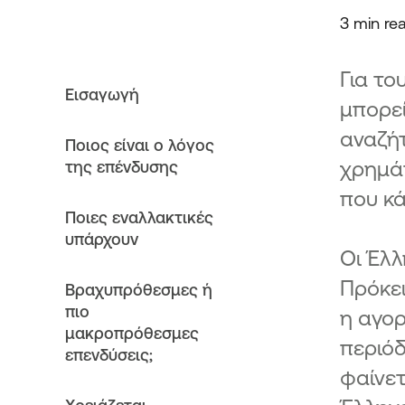
3 min re
Για τ
Εισαγωγή
μπορεί
αναζή
Ποιος είναι ο λόγος
χρημά
της επένδυσης
που κά
Ποιες εναλλακτικές
υπάρχουν
Οι Έλλ
Πρόκει
Βραχυπρόθεσμες ή
πιο
η αγορ
μακροπρόθεσμες
περιόδ
επενδύσεις;
φαίνετ