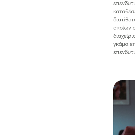
επενδυτι
καταθέσε
διατίθετ
οποίων 
διαχείρι
γκάμα επ
επενδυτ