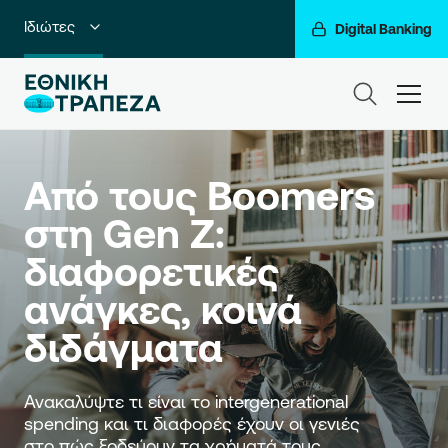
Ιδιώτες
Digital Banking
Premium Banking
ham
Private Banking
Business Banking
Από τους Boomers 
Corporate & Investment Banking
στη Gen Z: 
διαφορετικές 
Go For More
ανάγκες, κοινά 
Ο Όμιλός μας
διδάγματα
Ανακαλύψτε τι είναι το intergenerational 
spending και τι διαφορές έχουν οι γενιές 
στο πώς ξοδεύουν τα χρήματά τους.