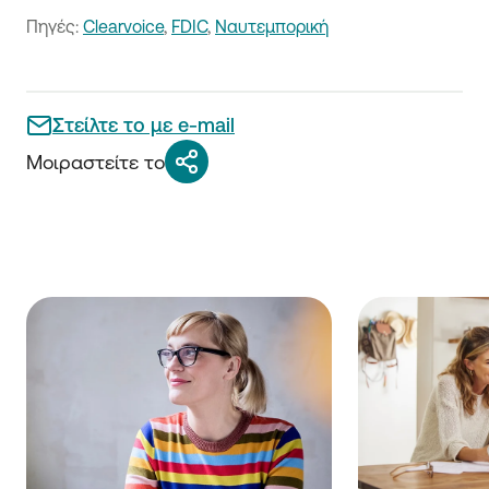
Πηγές:
Clearvoice
,
FDIC
,
Nαυτεμπορική
Στείλτε το με e-mail
Μοιραστείτε το