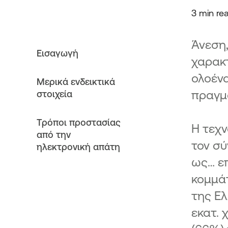
3 min re
Άνεση,
Εισαγωγή
χαρακτ
ολοένα
Μερικά ενδεικτικά
πραγμ
στοιχεία
Τρόποι προστασίας
Η τεχν
από την
τον σύ
ηλεκτρονική απάτη
ως… επ
κομμά
της Ελ
εκατ. 