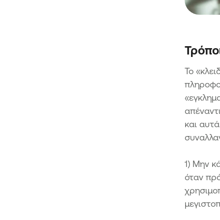
Τρόπο
Το «κλει
πληροφορ
«εγκλημα
απέναντι
και αυτά
συναλλα
1) Μην κ
όταν πρό
χρησιμοπ
μεγιστοπ