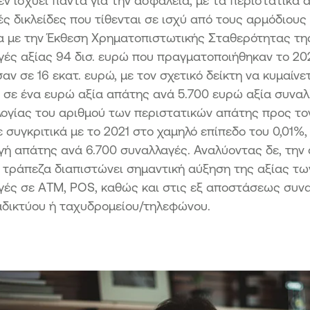
δεν ισχύει πάντα για την ασφάλεια, με τα περιστατικά
ς δικλείδες που τίθενται σε ισχύ από τους αρμόδιους
 με την Έκθεση Χρηματοπιστωτικής Σταθερότητας της 
ές αξίας 94 δισ. ευρώ που πραγματοποιήθηκαν το 20
ν σε 16 εκατ. ευρώ, με τον σχετικό δείκτη να κυμαίνε
ί σε ένα ευρώ αξία απάτης ανά 5.700 ευρώ αξία συνα
λογίας του αριθμού των περιστατικών απάτης προς το
 συγκριτικά με το 2021 στο χαμηλό επίπεδο του 0,01%,
ή απάτης ανά 6.700 συναλλαγές. Αναλύοντας δε, την
 τράπεζα διαπιστώνει σημαντική αύξηση της αξίας τω
ές σε ΑTM, POS, καθώς και στις εξ αποστάσεως συνα
αδικτύου ή ταχυδρομείου/τηλεφώνου.