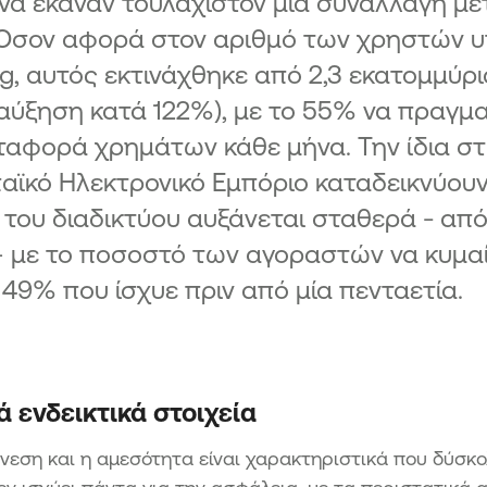
 να έκαναν τουλάχιστον μία συναλλαγή 
 Όσον αφορά στον αριθμό των χρηστών υ
g, αυτός εκτινάχθηκε από 2,3 εκατομμύρια 
αύξηση κατά 122%), με το 55% να πραγμ
ταφορά χρημάτων κάθε μήνα. Την ίδια στιγ
αϊκό Ηλεκτρονικό Εμπόριο καταδεικνύου
του διαδικτύου αυξάνεται σταθερά - απ
– με το ποσοστό των αγοραστών να κυμα
 49% που ίσχυε πριν από μία πενταετία.
 ενδεικτικά στοιχεία
άνεση και η αμεσότητα είναι χαρακτηριστικά που δύσκ