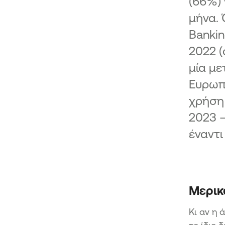
(66%)
μήνα.
Bankin
2022 (
μία με
Ευρωπ
χρήση 
2023 
έναντι
Μερικά
Κι αν η 