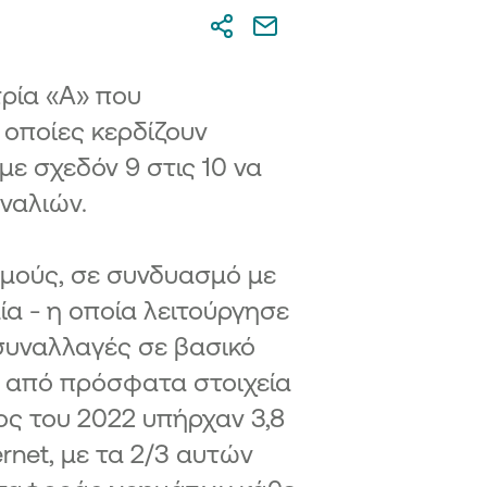
τρία «Α» που
 οποίες κερδίζουν
ε σχεδόν 9 στις 10 να
ναλιών.
θμούς, σε συνδυασμό με
ία - η οποία λειτούργησε
 συναλλαγές σε βασικό
ι από πρόσφατα στοιχεία
ος του 2022 υπήρχαν 3,8
rnet, με τα 2/3 αυτών