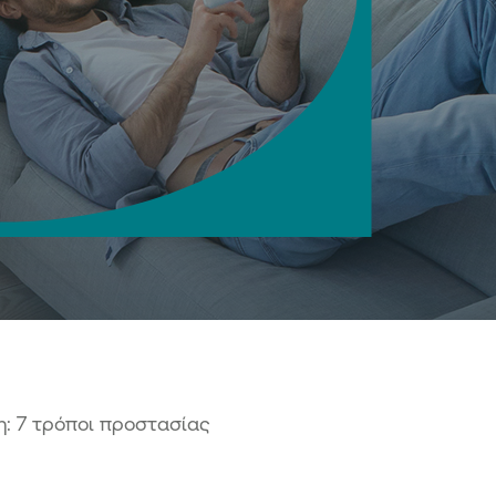
άλεια συναλλαγών
 notifications
ση κωδικών Digital Banking
αιροποίηση προσωπικών
χείων μέσω Digital Banking
ιση συναλλαγών Digital Banking
ne διαχείριση ρυθμίσεων καρτών
λογαριασμού
σθετος παράγοντας
οποίησης συναλλαγών (3FA)
ς υπηρεσίες
ne προσθήκη συνδικαιούχου
tal εφαρμογές
: 7 τρόποι προστασίας
ne ανταλλαγή και υπογραφή
ράφων