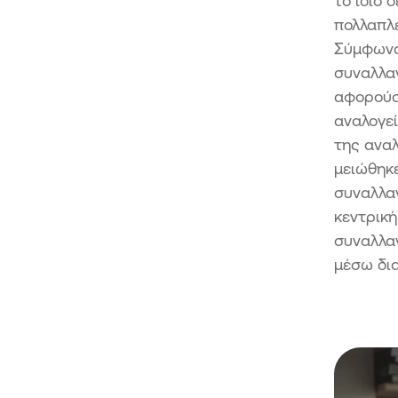
το ίδιο 
πολλαπλέ
Σύμφωνα
συναλλαγ
αφορούσα
αναλογε
της ανα
μειώθηκε
συναλλαγ
κεντρική
συναλλαγ
μέσω δι