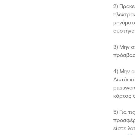
2) Προκε
ηλεκτρον
μηνύματ
συστήνετ
3) Μην α
πρόσβαση
4) Μην α
Δικτύωση
password
κάρτας σ
5) Για τ
προσφέρ
είστε λά