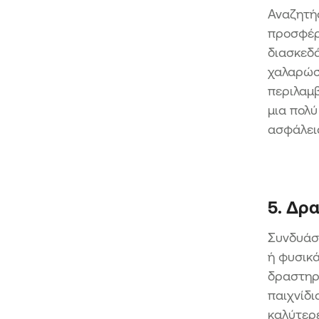
Αναζητήσ
προσφέρο
διασκεδά
χαλαρώσ
περιλαμβ
μια πολύ
ασφάλει
5. Δρα
Συνδυάστ
ή φυσικά
δραστηρι
παιχνίδι
καλύτερ