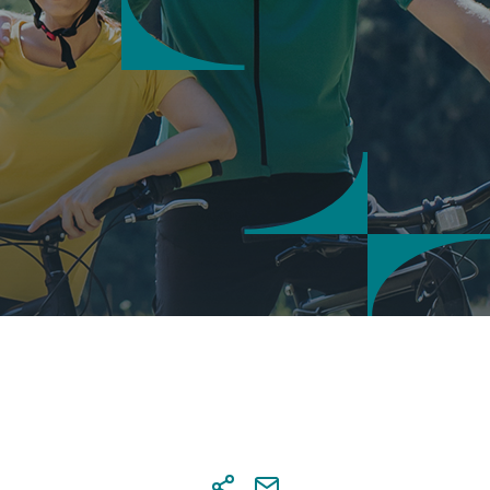
άλεια συναλλαγών
 notifications
ση κωδικών Digital Banking
αιροποίηση προσωπικών
χείων μέσω Digital Banking
ιση συναλλαγών Digital Banking
ne διαχείριση ρυθμίσεων καρτών
λογαριασμού
σθετος παράγοντας
οποίησης συναλλαγών (3FA)
ς υπηρεσίες
ne προσθήκη συνδικαιούχου
tal εφαρμογές
ne ανταλλαγή και υπογραφή
ράφων