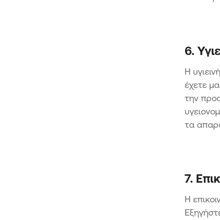
6. Υγι
Η υγιειν
έχετε μα
την προσ
υγειονομ
τα απαρ
7. Επι
Η επικοι
Εξηγήστε