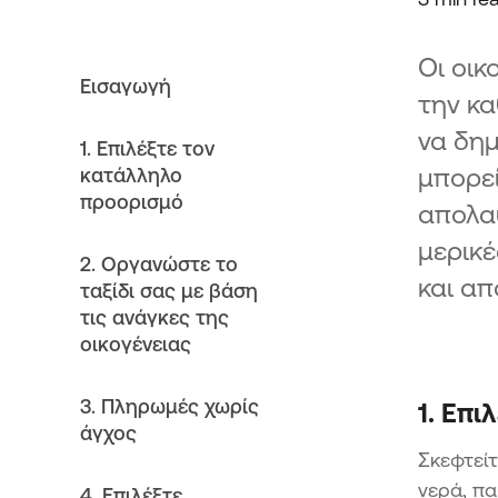
Οι οικ
Εισαγωγή
την κα
να δημ
1. Επιλέξτε τον
μπορεί
κατάλληλο
προορισμό
απολαύ
μερικέ
2. Οργανώστε το
και απ
ταξίδι σας με βάση
τις ανάγκες της
οικογένειας
3. Πληρωμές χωρίς
1. Επ
άγχος
Σκεφτείτ
νερά, πα
4. Επιλέξτε