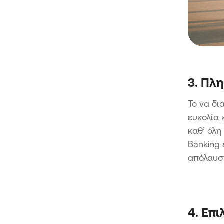
3. Πλ
Το να δι
ευκολία 
καθ’ όλη
Banking 
απόλαυση
4. Επι