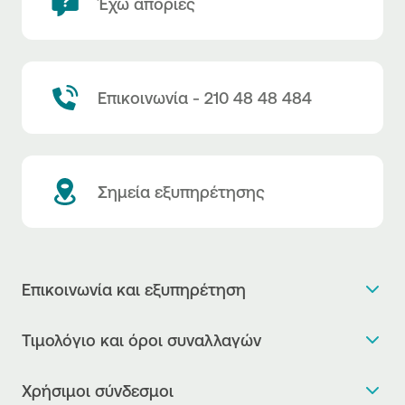
Έχω απορίες
Επικοινωνία - 210 48 48 484
Σημεία εξυπηρέτησης
Επικοινωνία και εξυπηρέτηση
Θέλω πληροφορίες
Τιμολόγιο και όροι συναλλαγών
Κλείνω ραντεβού
Τιμολόγιο της Τράπεζας
Χρήσιμοι σύνδεσμοι
Η νέα Ψηφιακή Εποχή στις συναλλαγές, έφτασε!