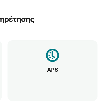
πηρέτησης
APS