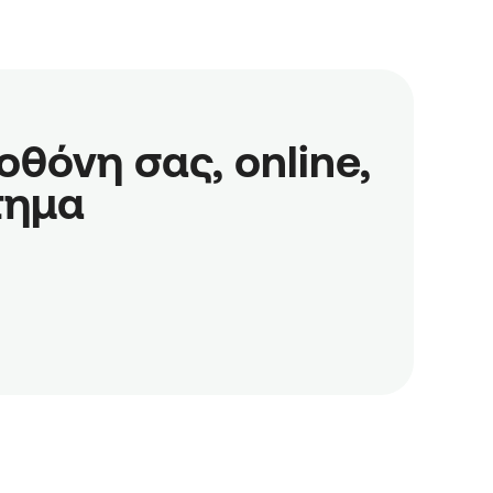
όνη σας, online,

τημα