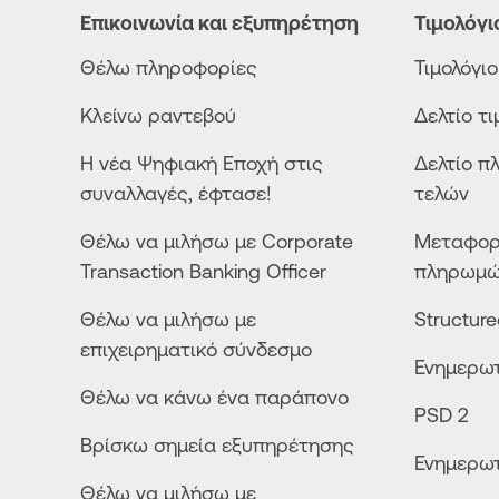
Επικοινωνία και εξυπηρέτηση
Τιμολόγι
Θέλω πληροφορίες
Τιμολόγι
Κλείνω ραντεβού
Δελτίο τ
Η νέα Ψηφιακή Εποχή στις
Δελτίο π
συναλλαγές, έφτασε!
τελών
Θέλω να μιλήσω με Corporate
Μεταφορ
Transaction Banking Officer
πληρωμ
Θέλω να μιλήσω με
Structur
επιχειρηματικό σύνδεσμο
Ενημερωτ
Θέλω να κάνω ένα παράπονο
PSD 2
Βρίσκω σημεία εξυπηρέτησης
Ενημερωτ
Θέλω να μιλήσω με