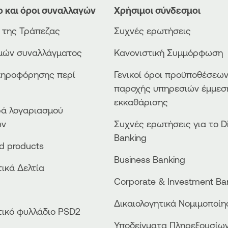
ο και όροι συναλλαγών
Χρήσιμοι σύνδεσμοι
ο της Τράπεζας
Συχνές ερωτήσεις
ιμών συναλλάγματος
Κανονιστική Συμμόρφωση
ληροφόρησης περί
Γενικοί όροι προϋποθέσεω
παροχής υπηρεσιών έμμεσ
εκκαθάρισης
ά λογαριασμού
ών
Συχνές ερωτήσεις για το Di
Banking
ed products
Business Βanking
ικά Δελτία
Corporate & Investment Ba
Δικαιολογητικά Νομιμοποί
ικό φυλλάδιο PSD2
Υποδείγματα Πληρεξουσίω