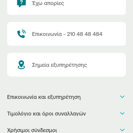
Έχω απορίες
Επικοινωνία - 210 48 48 484
Σημεία εξυπηρέτησης
Επικοινωνία και εξυπηρέτηση
Θέλω πληροφορίες
Τιμολόγιο και όροι συναλλαγών
Κλείνω ραντεβού
Τιμολόγιο της Τράπεζας
Χρήσιμοι σύνδεσμοι
Η νέα Ψηφιακή Εποχή στις συναλλαγές, έφτασε!