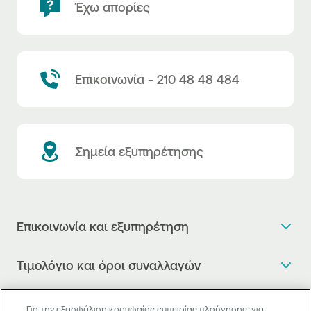
Έχω απορίες
Επικοινωνία - 210 48 48 484
Σημεία εξυπηρέτησης
Επικοινωνία και εξυπηρέτηση
Θέλω πληροφορίες
Τιμολόγιο και όροι συναλλαγών
Κλείνω ραντεβού
Τιμολόγιο της Τράπεζας
Χρήσιμοι σύνδεσμοι
Η νέα Ψηφιακή Εποχή στις συναλλαγές, έφτασε!
Για την εξασφάλιση κορυφαίας εμπειρίας πλοήγησης, για