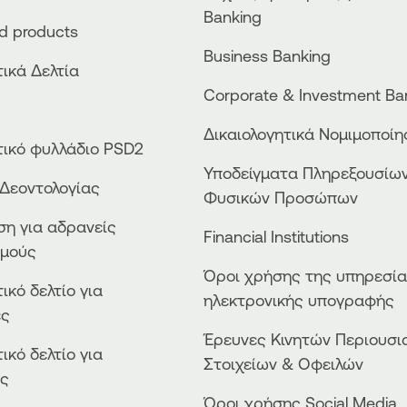
Banking
ed products
Business Βanking
ικά Δελτία
Corporate & Investment Ba
Δικαιολογητικά Νομιμοποί
ικό φυλλάδιο PSD2
Υποδείγματα Πληρεξουσίω
Δεοντολογίας
Φυσικών Προσώπων
η για αδρανείς
Financial Institutions
σμούς
Όροι χρήσης της υπηρεσί
ικό δελτίο για
ηλεκτρονικής υπογραφής
ες
Έρευνες Κινητών Περιουσι
ικό δελτίο για
Στοιχείων & Οφειλών
ές
Όροι χρήσης Social Media