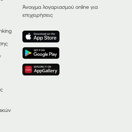
Άνοιγμα λογαριασμού online για
επιχειρήσεις
nking
ησης
ν
ας
ακών