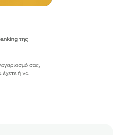
Banking της
λογαριασμό σας,
α έχετε ή να