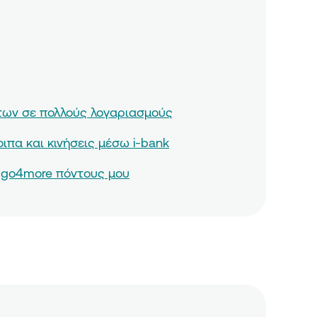
ων σε πολλούς λογαριασμούς
ιπα και κινήσεις μέσω i-bank
 go4more πόντους μου