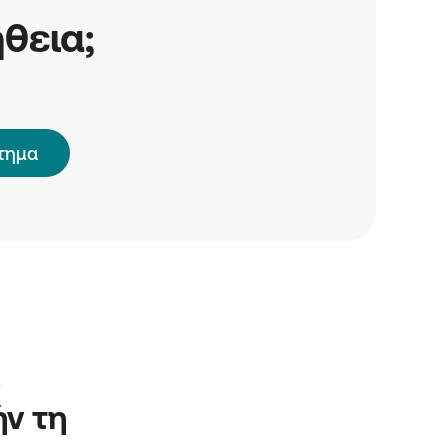
θεια;
τημα
 
ν τη 