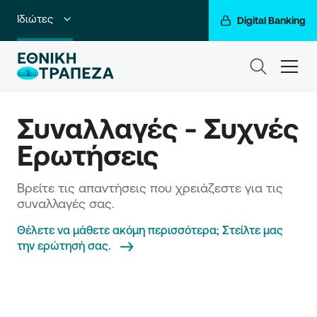
Ιδιώτες
Digital Banking
Premium Banking
ham
Private Banking
Συναλλαγές - Συχνές 
Business Banking
Ερωτήσεις
Corporate & Investment Banking
Βρείτε τις απαντήσεις που χρειάζεστε για τις
Go For More
συναλλαγές σας.
Ο Όμιλός μας
Θέλετε να μάθετε ακόμη περισσότερα; Στείλτε μας
την ερώτησή σας.