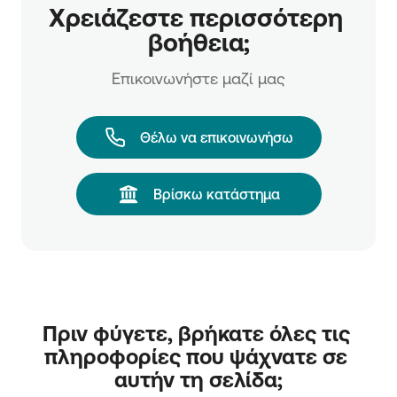
Μέσω επίσκεψης στο κατάστημα συνεργασίας
Χρειάζεστε περισσότερη 
σας
βοήθεια;
Το ραντεβού μπορεί να πραγματοποιηθεί
τηλεφωνικά ή μέσω επίσκεψης στο κατάστημα
Επικοινωνήστε μαζί μας
συνεργασίας σας.
Θέλω να επικοινωνήσω
Βρίσκω κατάστημα
Πριν φύγετε, βρήκατε όλες τις 
πληροφορίες που ψάχνατε σε 
αυτήν τη σελίδα;