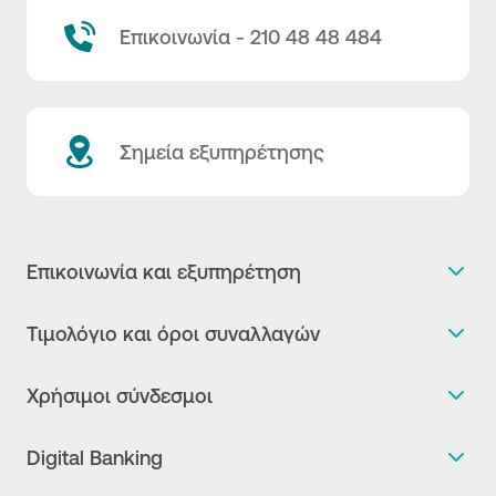
Επικοινωνία - 210 48 48 484
Σημεία εξυπηρέτησης
Επικοινωνία και εξυπηρέτηση
Θέλω πληροφορίες
Τιμολόγιο και όροι συναλλαγών
Κλείνω ραντεβού
Τιμολόγιο της Τράπεζας
Χρήσιμοι σύνδεσμοι
Η νέα Ψηφιακή Εποχή στις συναλλαγές, έφτασε!
Δελτίο τιμών συναλλάγματος
Συχνές ερωτήσεις
Θέλω να μιλήσω με Corporate Transaction Banking
Digital Banking
Δελτίο πληροφόρησης περί τελών
Officer
Κανονιστική Συμμόρφωση