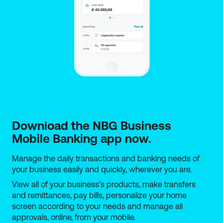
συνδεδεμένων με αυτή επιχειρήσεων (αρχή
Deggendorf).
Να μην είναι εξωχώρια (offshore) καθώς και
επιχείρηση της οποίας οι ιδιοκτήτες/μέτοχοι/
εταίροι
συμμετέχουν σε εξωχώριες (offshore)
επιχειρήσεις.
Δραστηριοποιούνται σε επιλέξιμη
δραστηριότητα.
Οι συνολικές προϋποθέσεις συμμετοχής των
δικαιούχων παρουσιάζονται αναλυτικά στον οδηγό
Download the NBG Business 
του Προγράμματος.
Mobile Banking app now.
Manage the daily transactions and banking needs of
your business easily and quickly, wherever you are.
View all of your business’s products, make transfers
and remittances, pay bills, personalize your home
screen according to your needs and manage all
approvals, online, from your mobile.