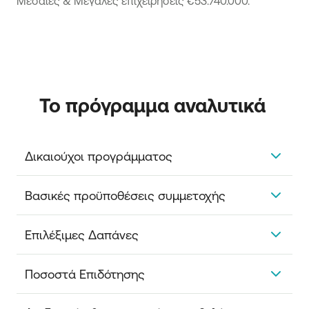
Μεσαίες & Μεγάλες επιχειρήσεις €53.740.000.
Το πρόγραμμα αναλυτικά 
Δικαιούχοι προγράμματος             
Όλες οι υφιστάμενες Επιχειρήσεις.
Βασικές προϋποθέσεις συμμετοχής
Δραστηριοποιούνται στην Ελληνική Επικράτεια
Επιλέξιμες Δαπάνες                                               
με ελληνικό ΑΦΜ.
Έχουν ιδρυθεί / συσταθεί έως την 30.06.2024.
Οι επιλέξιμες δαπάνες του παρόντος
Είναι ενεργές κατά την ημερομηνία υποβολής
Ποσοστά Επιδότησης                                            
Προγράμματος διακρίνονται σε κύριες δαπάνες για
της αίτησης συμμετοχής στο Πρόγραμμα.
την υλοποίηση του συστήματος φωτοβολταϊκού
Να υποβάλλουν μία και μοναδική αίτηση
Ένταση Ενίσχυσης Κύριας Επιλέξιμης Δαπάνης