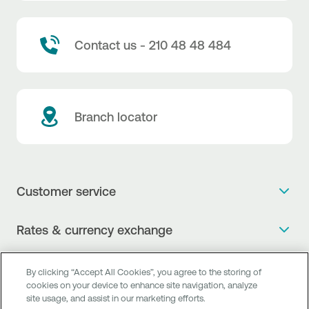
Contact us - 210 48 48 484
Branch locator
Customer service
Get more info
Rates & currency exchange
Book an appointment
NBG Rates / Rates and charges
Useful links
The new Digital Age in transactions is here!
By clicking “Accept All Cookies”, you agree to the storing of
Currency Exchange Report
cookies on your device to enhance site navigation, analyze
Frequent questions
Talk to a Corporate Transaction Banking Officer
site usage, and assist in our marketing efforts.
Digital Banking
Fee Information Documents