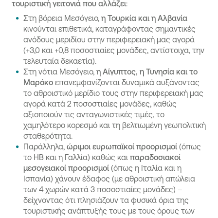
τουριστική γειτονιά που αλλάζει
:
Στη βόρεια Μεσόγειο,
η Τουρκία και η Αλβανία
κινούνται επιθετικά, καταγράφοντας σημαντικές
ανόδους μεριδίου στην περιφερειακή μας αγορά
(+3,0 και +0,8 ποσοστιαίες μονάδες, αντίστοιχα, την
τελευταία δεκαετία).
Στη νότια Μεσόγειο,
η Αίγυπτος, η Τυνησία και το
Μαρόκο
επανεμφανίζονται δυναμικά αυξάνοντας
το αθροιστικό μερίδιο τους στην περιφερειακή μας
αγορά κατά 2 ποσοστιαίες μονάδες, καθώς
αξιοποιούν τις ανταγωνιστικές τιμές, το
χαμηλότερο κορεσμό και τη βελτιωμένη γεωπολιτική
σταθερότητα.
Παράλληλα,
ώριμοι ευρωπαϊκοί προορισμοί
(όπως
το ΗΒ και η Γαλλία) καθώς και
παραδοσιακοί
μεσογειακοί προορισμοί
(όπως η Ιταλία και η
Ισπανία) χάνουν έδαφος (με αθροιστική απώλεια
των 4 χωρών κατά 3 ποσοστιαίες μονάδες) –
δείχνοντας ότι πλησιάζουν τα φυσικά όρια της
τουριστικής ανάπτυξής τους με τους όρους των