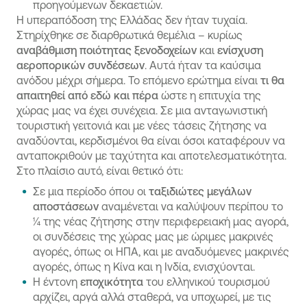
προηγούμενων δεκαετιών.
Η υπεραπόδοση της Ελλάδας δεν ήταν τυχαία.
Στηρίχθηκε σε διαρθρωτικά θεμέλια – κυρίως
αναβάθμιση ποιότητας ξενοδοχείων
και
ενίσχυση
αεροπορικών συνδέσεων
. Αυτά ήταν τα καύσιμα
ανόδου μέχρι σήμερα. Το επόμενο ερώτημα είναι
τι θα
απαιτηθεί από εδώ και πέρα
ώστε η επιτυχία της
χώρας μας να έχει συνέχεια. Σε μια ανταγωνιστική
τουριστική γειτονιά και με νέες τάσεις ζήτησης να
αναδύονται, κερδισμένοι θα είναι όσοι καταφέρουν να
ανταποκριθούν με ταχύτητα και αποτελεσματικότητα.
Στο πλαίσιο αυτό, είναι θετικό ότι:
Σε μια περίοδο όπου οι
ταξιδιώτες μεγάλων
αποστάσεων
αναμένεται να καλύψουν περίπου το
¼ της νέας ζήτησης στην περιφερειακή μας αγορά,
οι συνδέσεις της χώρας μας με ώριμες μακρινές
αγορές, όπως οι ΗΠΑ, και με αναδυόμενες μακρινές
αγορές, όπως η Κίνα και η Ινδία, ενισχύονται.
Η έντονη
εποχικότητα
του ελληνικού τουρισμού
αρχίζει, αργά αλλά σταθερά, να υποχωρεί, με τις