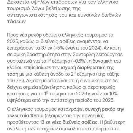
Δεκαετία υψηλών επιδόσεων για τον ελληνικό
τουρισμό, λόγω βελτίωσης της
ανταγωνιστικότητάς του και ευνοϊκών διεθνών
τάσεων
Προς
νέο ρεκόρ
οδεύει o ελληνικός τουρισμός το
2025, καθώς οι διεθνείς αφίξεις αναμένεται να
ξεπεράσουν τα 37 εκ (+5% έναντι του 2024). Αν και η
σεισμική δραστηριότητα στην Σαντορίνη λειτούργησε
ο
συσταλτικά για το 1
εξάμηνο (+0,6%), η δυναμική του
κλάδου επιβεβαίωσε την
ισχυρή διαρθρωτική της
ο
τάση
με μια κάθετη άνοδο το 2
εξάμηνο (της τάξης
του 7%). Αξιοσημείωτο είναι ότι η δυναμική αυτή δε
δείχνει σημεία εξάντλησης, καθώς οι αεροπορικές
ο
κρατήσεις για το 1
τρίμηνο του 2026 κινούνται 10%
υψηλότερα από την αντίστοιχη περίοδο του 2025.
Ο ελληνικός τουρισμός καταγράφει
συνεχή ρεκόρ την
τελευταία 10ετία
(εξαιρώντας την πανδημία),
προσθέτοντας
13 εκ νέες διεθνείς αφίξεις
. Η βαθύτερη
ανάλυση των στοιχείων αποκαλύπτει ότι περίπου το