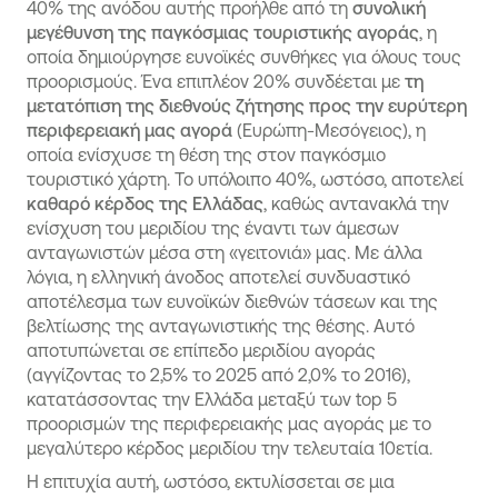
40% της ανόδου αυτής προήλθε από τη
συνολική
μεγέθυνση της παγκόσμιας τουριστικής αγοράς
, η
οποία δημιούργησε ευνοϊκές συνθήκες για όλους τους
προορισμούς. Ένα επιπλέον 20% συνδέεται με
τη
μετατόπιση της διεθνούς ζήτησης προς την ευρύτερη
περιφερειακή μας αγορά
(Ευρώπη-Μεσόγειος), η
οποία ενίσχυσε τη θέση της στον παγκόσμιο
τουριστικό χάρτη. Το υπόλοιπο 40%, ωστόσο, αποτελεί
καθαρό κέρδος της Ελλάδας
, καθώς αντανακλά την
ενίσχυση του μεριδίου της έναντι των άμεσων
ανταγωνιστών μέσα στη «γειτονιά» μας. Με άλλα
λόγια, η ελληνική άνοδος αποτελεί συνδυαστικό
αποτέλεσμα των ευνοϊκών διεθνών τάσεων και της
βελτίωσης της ανταγωνιστικής της θέσης. Αυτό
αποτυπώνεται σε επίπεδο μεριδίου αγοράς
(αγγίζοντας το 2,5% το 2025 από 2,0% το 2016),
κατατάσσοντας την Ελλάδα μεταξύ των top 5
προορισμών της περιφερειακής μας αγοράς με το
μεγαλύτερο κέρδος μεριδίου την τελευταία 10ετία.
Η επιτυχία αυτή, ωστόσο, εκτυλίσσεται σε μια