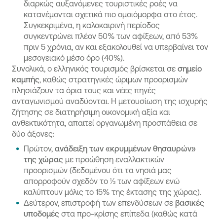
διαρκώς αυξανόμενες τουριστικές ροές να
κατανέμονται σχετικά πιο ομοιόμορφα στο έτος.
Συγκεκριμένα, η καλοκαιρινή περίοδος
συγκεντρώνει πλέον 50% των αφίξεων, από 53%
πριν 5 χρόνια, αν και εξακολουθεί να υπερβαίνει τον
μεσογειακό μέσο όρο (40%).
Συνολικά, ο ελληνικός τουρισμός βρίσκεται σε
σημείο
καμπής
, καθώς στρατηγικές ώριμων προορισμών
πλησιάζουν τα όρια τους και νέες πηγές
ανταγωνισμού αναδύονται. Η μετουσίωση της ισχυρής
ζήτησης σε διατηρήσιμη οικονομική αξία και
ανθεκτικότητα, απαιτεί οργανωμένη προσπάθεια σε
δύο άξονες:
Πρώτον,
ανάδειξη των «κρυμμένων θησαυρών»
της χώρας
με προώθηση εναλλακτικών
προορισμών (δεδομένου ότι τα νησιά μας
απορροφούν σχεδόν το ½ των αφίξεων ενώ
καλύπτουν μόλις το 15% της έκτασης της χώρας).
Δεύτερον, επιστροφή των επενδύσεων σε
βασικές
υποδομές
στα προ-κρίσης επίπεδα (καθώς κατά