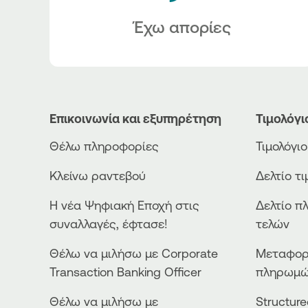
Έχω απορίες
Επικοινωνία και εξυπηρέτηση
Τιμολόγι
Θέλω πληροφορίες
Τιμολόγι
Κλείνω ραντεβού
Δελτίο τ
Η νέα Ψηφιακή Εποχή στις
Δελτίο π
συναλλαγές, έφτασε!
τελών
Θέλω να μιλήσω με Corporate
Μεταφορ
Transaction Banking Officer
πληρωμ
Θέλω να μιλήσω με
Structur