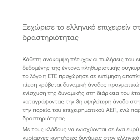
κής Τράπεζας από το Ταμείο
ματοπιστωτικής Σταθερότητας -
3
όσια προσφορά μετοχών της
Ξεχώρισε το ελληνικό επιχειρείν
κής Τράπεζας από το Ταμείο
δραστηριότητας
ματοπιστωτικής Σταθερότητας -
4
Κάθετη ανάκαμψη πέτυχαν οι πωλήσεις του ε
δεδομένης της έντονα πληθωριστικής συγκυρί
το λόγο η ΕΤΕ προχώρησε σε εκτίμηση αποπλ
πίεση κρύβεται δυναμική άνοδος πραγματικώ
ενίσχυση της δυναμικής στη διάρκεια του έτ
καταγράφοντας την 3η υψηλότερη άνοδο στην 
την πορεία του επιχειρηματικού ΑΕΠ, ενώ πα
δραστηριότητας.
Με τους κλάδους να ενισχύονται σε ένα ευ
κυρίαρχες κινητήριες δυνάμεις στον ελληνικό