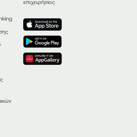
επιχειρήσεις
nking
ησης
ν
ας
ακών