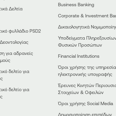
Business Βanking
ικά Δελτία
Corporate & Investment Ba
Δικαιολογητικά Νομιμοποί
ικό φυλλάδιο PSD2
Υποδείγματα Πληρεξουσίω
Δεοντολογίας
Φυσικών Προσώπων
η για αδρανείς
Financial Institutions
σμούς
Όροι χρήσης της υπηρεσί
ικό δελτίο για
ηλεκτρονικής υπογραφής
ες
Έρευνες Κινητών Περιουσι
ικό δελτίο για
Στοιχείων & Οφειλών
ές
Όροι χρήσης Social Media
Δημοσιοποίηση επιπέδων