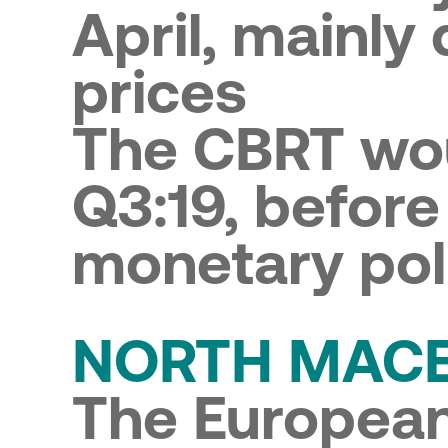
April, mainly
prices
The CBRT wou
Q3:19, before 
monetary pol
NORTH MAC
The Europea