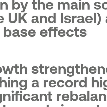
 by the main s
e UK and Israel)
 base effects
wth strengthene
ching a record hi
ignificant rebala