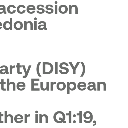
accession
edonia
arty (DISY)
n the European
her in Q1:19,