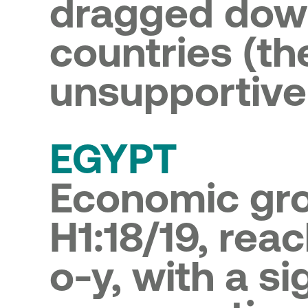
dragged down
countries (th
unsupportive
EGYPT
Economic gro
H1:18/19, rea
o-y, with a s