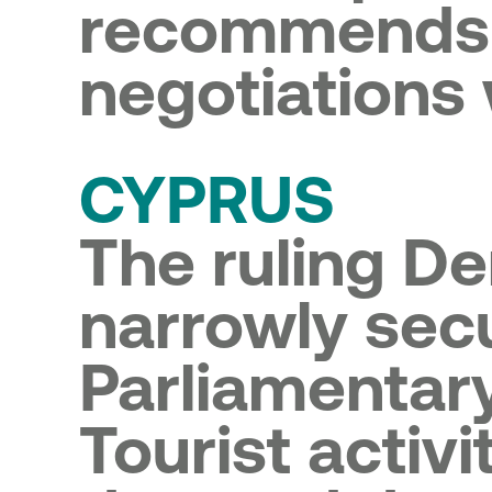
recommends 
negotiations
CYPRUS
The ruling De
narrowly secu
Parliamentary
Tourist activ