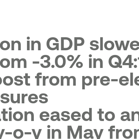
Πρό
Κατ
ion in GDP slowe
from -3.0% in Q4:
ost from pre-el
sures
ation eased to 
y-o-y in May fro