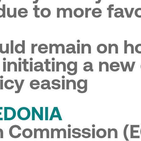
 due to more fav
ld remain on hol
initiating a new
icy easing
EDONIA
n Commission (E