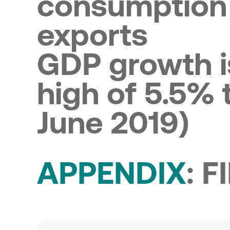
consumption
exports
GDP growth is
high of 5.5% t
June 2019)
APPENDIX
:
F