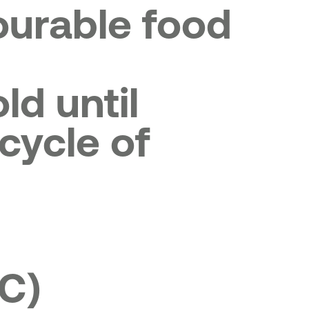
ourable food
d until
 cycle of
C)