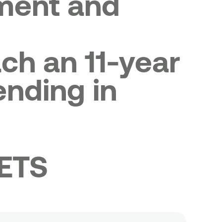
ment and
ch an 11-year
ending in
ETS