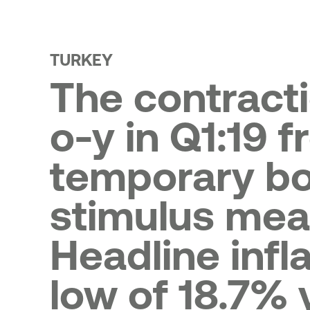
κής Τράπεζας από το Ταμείο
ματοπιστωτικής Σταθερότητας -
3
όσια προσφορά μετοχών της
TURKEY
κής Τράπεζας από το Ταμείο
The contract
ματοπιστωτικής Σταθερότητας -
4
o-y in Q1:19 
temporary bo
stimulus mea
Headline infl
low of 18.7% 