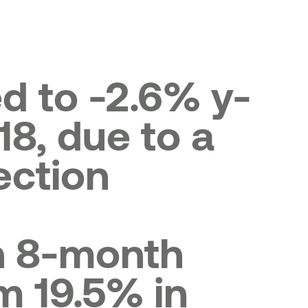
σθετα Κεφάλαια ΑΤ1
αστάσεις ταμειακών ροών
d to -2.6% y-
18, due to a
ection
an 8-month
m 19.5% in