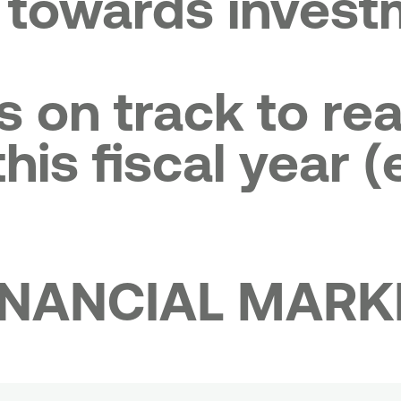
 towards invest
 on track to rea
his fiscal year (
INANCIAL MARK