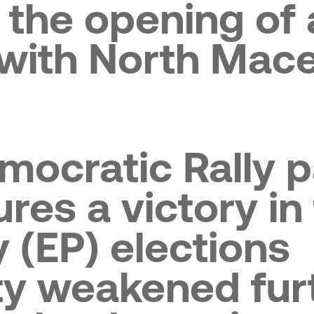
the opening of 
 with North Mac
mocratic Rally p
res a victory i
 (EP) elections
ity weakened furt