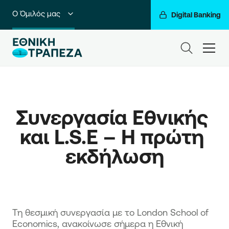
Ο Όμιλός μας
Digital Banking
Ιδιώτες
ham
Premium Banking
Private Banking
Συνεργασία Εθνικής 
Business Banking
και L.S.E – Η πρώτη 
Corporate & Investment Banking
εκδήλωση
Go For More
​Τη θεσμική συνεργασία με το London School of
Economics, ανακοίνωσε σήμερα η Εθνική