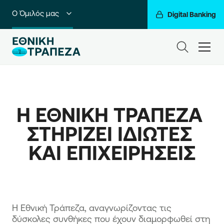
Ο Όμιλός μας
Digital Banking
Ιδιώτες
ham
Premium Banking
Private Banking
Η ΕΘΝΙΚΗ ΤΡΑΠΕΖΑ 
Business Banking
ΣΤΗΡΙΖΕΙ ΙΔΙΩΤΕΣ 
Corporate & Investment Banking
ΚΑΙ ΕΠΙΧΕΙΡΗΣΕΙΣ
Go For More
Η Εθνική Τράπεζα, αναγνωρίζοντας τις
δύσκολες συνθήκες που έχουν διαμορφωθεί στη