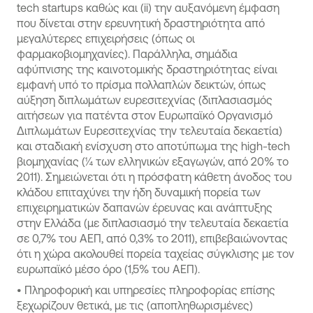
tech startups καθώς και (ii) την αυξανόμενη έμφαση
που δίνεται στην ερευνητική δραστηριότητα από
μεγαλύτερες επιχειρήσεις (όπως οι
φαρμακοβιομηχανίες). Παράλληλα, σημάδια
αφύπνισης της καινοτομικής δραστηριότητας είναι
εμφανή υπό το πρίσμα πολλαπλών δεικτών, όπως
αύξηση διπλωμάτων ευρεσιτεχνίας (διπλασιασμός
αιτήσεων για πατέντα στον Ευρωπαϊκό Οργανισμό
Διπλωμάτων Ευρεσιτεχνίας την τελευταία δεκαετία)
και σταδιακή ενίσχυση στο αποτύπωμα της high-tech
βιομηχανίας (¼ των ελληνικών εξαγωγών, από 20% το
2011). Σημειώνεται ότι η πρόσφατη κάθετη άνοδος του
κλάδου επιταχύνει την ήδη δυναμική πορεία των
επιχειρηματικών δαπανών έρευνας και ανάπτυξης
στην Ελλάδα (με διπλασιασμό την τελευταία δεκαετία
σε 0,7% του ΑΕΠ, από 0,3% το 2011), επιβεβαιώνοντας
ότι η χώρα ακολουθεί πορεία ταχείας σύγκλισης με τον
ευρωπαϊκό μέσο όρο (1,5% του ΑΕΠ).
•
Πληροφορική και υπηρεσίες πληροφορίας επίσης
ξεχωρίζουν θετικά, με τις (αποπληθωρισμένες)