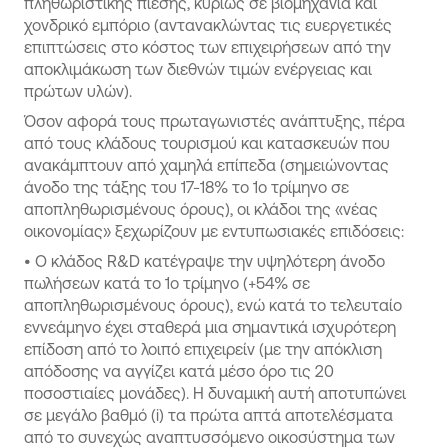
πληθωριστικής πίεσης, κυρίως σε βιομηχανία και
χονδρικό εμπόριο (αντανακλώντας τις ευεργετικές
επιπτώσεις στο κόστος των επιχειρήσεων από την
αποκλιμάκωση των διεθνών τιμών ενέργειας και
πρώτων υλών).
Όσον αφορά τους πρωταγωνιστές ανάπτυξης, πέρα
από τους κλάδους τουρισμού και κατασκευών που
ανακάμπτουν από χαμηλά επίπεδα (σημειώνοντας
άνοδο της τάξης του 17-18% το 1ο τρίμηνο σε
αποπληθωρισμένους όρους), οι κλάδοι της «νέας
οικονομίας» ξεχωρίζουν με εντυπωσιακές επιδόσεις:
•
Ο κλάδος R&D κατέγραψε την υψηλότερη άνοδο
πωλήσεων κατά το 1ο τρίμηνο (+54% σε
αποπληθωρισμένους όρους), ενώ κατά το τελευταίο
εννεάμηνο έχει σταθερά μια σημαντικά ισχυρότερη
επίδοση από το λοιπό επιχειρείν (με την απόκλιση
απόδοσης να αγγίζει κατά μέσο όρο τις 20
ποσοστιαίες μονάδες). Η δυναμική αυτή αποτυπώνει
σε μεγάλο βαθμό (i) τα πρώτα απτά αποτελέσματα
από το συνεχώς αναπτυσσόμενο οικοσύστημα των