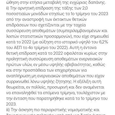
ώθηση στην ετήσια μεταβολή της εγχώριας δαπάνης.
ii)
Την αρνητική επίδραση της τάξης των 2,0
ποσοστιαίων μονάδων ετησίως το 1ο τρίμηνο του 2023
από την αναστροφή των έκτακτων θετικών
επιδράσεων που σχετίζονται με την ταχεία
συσσώρευση αποθεμάτων (συμπεριλαμβανομένων και
λοιπών στατιστικών προσαρμογών), που είχε σημειωθεί
κατά το 2022 (με αύξηση στο ιστορικό υψηλό του 6,2%
του ΑΕΠ το 4ο τρίμηνο του 2022). Αυτή η έντονα
θετική επίδραση κατά το 2022 οφειλόταν κυρίως στην
προληπτική συσσώρευση αποθεμάτων ενεργειακών
πρώτων υλών, εν μέσω υψηλής αβεβαιότητας, καθώς
και στην προσπάθεια των επιχειρήσεων για
αναπλήρωση μη ενεργειακών αποθεμάτων που είχαν
συρρικνωθεί λόγω υψηλής ζήτησης. Η εξέλιξη αυτή
θεωρείται, εν πολλοίς, προσωρινή και δεν αναμένεται
να επαναληφθεί τα επόμενα τρίμηνα, τουλάχιστον με
την ένταση που παρατηρήθηκε κατά το 1ο τρίμηνο του
2023.
iii)
Την άσκηση πιο περιοριστικής νομισματικής και