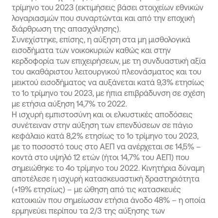
τρίμηνο του 2023 (εκτιμήσεις βάσει στοιχείων εθνικών
λογαριασμών που συναρτώνται και από την εποχική
διάρθρωση της απασχόλησης).
Συνεχίστηκε, επίσης, η αύξηση στα μη μισθολογικά
εισοδήματα των νοικοκυριών καθώς και στην
κερδοφορία των επιχειρήσεων, με τη συνδυαστική αξία
του ακαθάριστου λειτουργικού πλεονάσματος και του
μεικτού εισοδήματος να αυξάνεται κατά 9,3% ετησίως
το 1ο τρίμηνο του 2023, με ήπια επιβράδυνση σε σχέση
με ετήσια αύξηση 14,7% το 2022.
Η ισχυρή εμπιστοσύνη και οι ελκυστικές αποδόσεις
συνέτειναν στην αύξηση των επενδύσεων σε πάγιο
κεφάλαιο κατά 8,2% ετησίως το 1ο τρίμηνο του 2023,
με το ποσοστό τους στο ΑΕΠ να ανέρχεται σε 14,5% –
κοντά στο υψηλό 12 ετών (ήτοι 14,7% του ΑΕΠ) που
σημειώθηκε το 4ο τρίμηνο του 2022. Κινητήρια δύναμη
αποτέλεσε η ισχυρή κατασκευαστική δραστηριότητα
(+19% ετησίως) – με ώθηση από τις κατασκευές
κατοικιών που σημείωσαν ετήσια άνοδο 48% – η οποία
ερμηνεύει περίπου τα 2/3 της αύξησης των