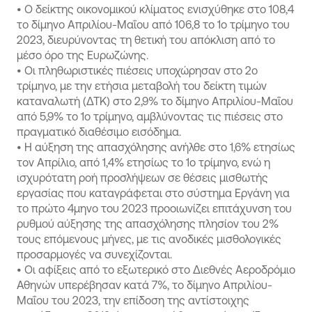
•
Ο δείκτης οικονομικού κλίματος ενισχύθηκε στο 108,4
το δίμηνο Απριλίου-Μαΐου από 106,8 το 1ο τρίμηνο του
2023, διευρύνοντας τη θετική του απόκλιση από το
μέσο όρο της Ευρωζώνης.
•
Οι πληθωριστικές πιέσεις υποχώρησαν στο 2ο
τρίμηνο, με την ετήσια μεταβολή του δείκτη τιμών
καταναλωτή (ΔΤΚ) στο 2,9% το δίμηνο Απριλίου-Μαΐου
από 5,9% το 1ο τρίμηνο, αμβλύνοντας τις πιέσεις στο
πραγματικό διαθέσιμο εισόδημα.
•
Η αύξηση της απασχόλησης ανήλθε στο 1,6% ετησίως
τον Απρίλιο, από 1,4% ετησίως το 1ο τρίμηνο, ενώ η
ισχυρότατη ροή προσλήψεων σε θέσεις μισθωτής
εργασίας που καταγράφεται στο σύστημα Εργάνη για
το πρώτο 4μηνο του 2023 προοιωνίζει επιτάχυνση του
ρυθμού αύξησης της απασχόλησης πλησίον του 2%
τους επόμενους μήνες, με τις ανοδικές μισθολογικές
προσαρμογές να συνεχίζονται.
•
Οι αφίξεις από το εξωτερικό στο Διεθνές Αεροδρόμιο
Αθηνών υπερέβησαν κατά 7%, το δίμηνο Απριλίου-
Μαΐου του 2023, την επίδοση της αντίστοιχης