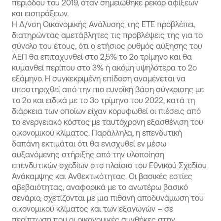
περιόδου του 2019, όταν σημειώθηκε ρεκόρ αφίξεων
και εισπράξεων.
Η Δ/νση Οικονομικής Ανάλυσης της ΕΤΕ προβλέπει,
διατηρώντας αμετάβλητες τις προβλέψεις της για το
σύνολο του έτους, ότι ο ετήσιος ρυθμός αύξησης του
ΑΕΠ θα επιταχυνθεί στο 2,5% το 2ο τρίμηνο και θα
κυμανθεί περίπου στο 3% ή ακόμη υψηλότερα το 2ο
εξάμηνο. Η συγκεκριμένη επίδοση αναμένεται να
υποστηριχθεί από την πιο ευνοϊκή βάση σύγκρισης με
το 2ο και ειδικά με το 3ο τρίμηνο του 2022, κατά τη
διάρκεια των οποίων είχαν κορυφωθεί οι πιέσεις από
το ενεργειακό κόστος με ταυτόχρονη εξασθένιση του
οικονομικού κλίματος. Παράλληλα, η επενδυτική
δαπάνη εκτιμάται ότι θα ενισχυθεί εν μέσω
αυξανόμενης στήριξης από την υλοποίηση
επενδυτικών σχεδίων στο πλαίσιο του Εθνικού Σχεδίου
Ανάκαμψης και Ανθεκτικότητας. Οι βασικές εστίες
αβεβαιότητας, αναφορικά με το ανωτέρω βασικό
σενάριο, σχετίζονται με μια πιθανή αποδυνάμωση του
οικονομικού κλίματος και των εξαγωγών – σε
περίπτωση που οι οικονομικές συνθήκες στην