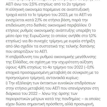
ΑΕΠ άνω του 2,5% ετησίως από το 2ο τρίμηνο
Η ελληνική οικονομία παρέμεινε σε αναπτυξιακή
τροχιά κατά το 1ο τρίμηνο του 2023, με το ΑΕΠ να
ενισχύεται κατά 2,1% σε ετήσια βάση, παρά την
επιδείνωση στο διεθνές οικονομικό περιβάλλον. Ο
ετήσιος ρυθμός οικονομικής ανάπτυξης υπερέβη το
μέσο όρο της Ευρωζώνης (ο οποίος ανήλθε στο 1,0%
ετησίως) για 8ο συνεχές τρίμηνο, με ευρεία στήριξη
από όλα σχεδόν τα συστατικά της τελικής δαπάνης
που απαρτίζουν το ΑΕΠ.
Η επιβράδυνση του ρυθμού οικονομικής μεγέθυνσης
της Ελλάδας, σε σχέση με την ισχυρότατη αύξηση
ύψους 4,8% ετησίως το 4ο τρίμηνο του 2022 (-0,1%
εποχικά προσαρμοσμένη μεταβολή σε σύγκριση με το
προηγούμενο τρίμηνο), αντανακλά κυρίως:
i)
Την εξάλειψη των έκτακτων ευνοϊκών επιδράσεων
στην ετήσια μεταβολή του ΑΕΠ που επενέργησαν στη
διάρκεια του 2022 – λόγω της άρσης των
περιοριστικών μέτρων κατά της πανδημίας – οι οποίες
είχαν δώσει σημαντική πρόσθετη, αλλά προσωρινή,