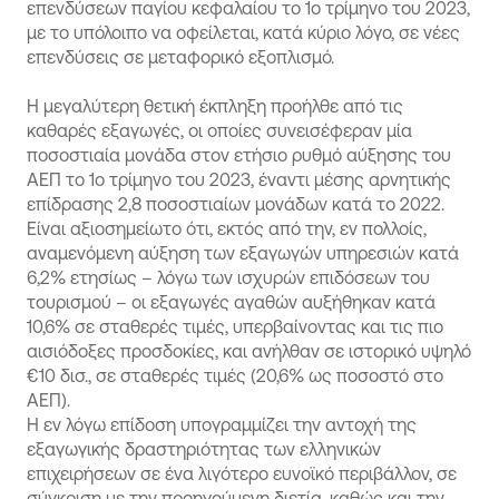
επενδύσεων παγίου κεφαλαίου το 1ο τρίμηνο του 2023,
με το υπόλοιπο να οφείλεται, κατά κύριο λόγο, σε νέες
επενδύσεις σε μεταφορικό εξοπλισμό.
Η μεγαλύτερη θετική έκπληξη προήλθε από τις
καθαρές εξαγωγές, οι οποίες συνεισέφεραν μία
ποσοστιαία μονάδα στον ετήσιο ρυθμό αύξησης του
ΑΕΠ το 1ο τρίμηνο του 2023, έναντι μέσης αρνητικής
επίδρασης 2,8 ποσοστιαίων μονάδων κατά το 2022.
Είναι αξιοσημείωτο ότι, εκτός από την, εν πολλοίς,
αναμενόμενη αύξηση των εξαγωγών υπηρεσιών κατά
6,2% ετησίως – λόγω των ισχυρών επιδόσεων του
τουρισμού – οι εξαγωγές αγαθών αυξήθηκαν κατά
10,6% σε σταθερές τιμές, υπερβαίνοντας και τις πιο
αισιόδοξες προσδοκίες, και ανήλθαν σε ιστορικό υψηλό
€10 δισ., σε σταθερές τιμές (20,6% ως ποσοστό στο
ΑΕΠ).
Η εν λόγω επίδοση υπογραμμίζει την αντοχή της
εξαγωγικής δραστηριότητας των ελληνικών
επιχειρήσεων σε ένα λιγότερο ευνοϊκό περιβάλλον, σε
σύγκριση με την προηγούμενη διετία, καθώς και την