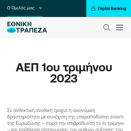
Ο Όμιλός μας
Digital Banking
Ιδιώτες
ham
Premium Banking
Private Banking
ΑΕΠ 1ου τριμήνου 
Business Banking
2023 
Corporate & Investment Banking
Go For More
Σε ανθεκτική ανοδική τροχιά η οικονομική
δραστηριότητα με συνέχιση της υπεραπόδοσης έναντι
της Ευρωζώνης – παρά την επιβράδυνση το 1ο τρίμηνο
– και πρόβλεψη επιτάχυνσης του ρυθμού αύξησης του