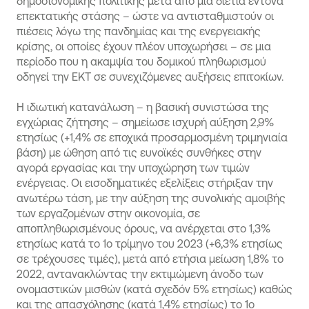
δημοσιονομικής πολιτικής μετά από μια διετία έντονα
επεκτατικής στάσης – ώστε να αντισταθμιστούν οι
πιέσεις λόγω της πανδημίας και της ενεργειακής
κρίσης, οι οποίες έχουν πλέον υποχωρήσει – σε μια
περίοδο που η ακαμψία του δομικού πληθωρισμού
οδηγεί την ΕΚΤ σε συνεχιζόμενες αυξήσεις επιτοκίων.
Η ιδιωτική κατανάλωση – η βασική συνιστώσα της
εγχώριας ζήτησης – σημείωσε ισχυρή αύξηση 2,9%
ετησίως (+1,4% σε εποχικά προσαρμοσμένη τριμηνιαία
βάση) με ώθηση από τις ευνοϊκές συνθήκες στην
αγορά εργασίας και την υποχώρηση των τιμών
ενέργειας. Οι εισοδηματικές εξελίξεις στήριξαν την
ανωτέρω τάση, με την αύξηση της συνολικής αμοιβής
των εργαζομένων στην οικονομία, σε
αποπληθωρισμένους όρους, να ανέρχεται στο 1,3%
ετησίως κατά το 1ο τρίμηνο του 2023 (+6,3% ετησίως
σε τρέχουσες τιμές), μετά από ετήσια μείωση 1,8% το
2022, αντανακλώντας την εκτιμώμενη άνοδο των
ονομαστικών μισθών (κατά σχεδόν 5% ετησίως) καθώς
και της απασχόλησης (κατά 1,4% ετησίως) το 1ο