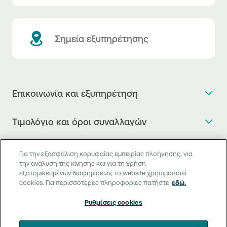
Σημεία εξυπηρέτησης
Επικοινωνία και εξυπηρέτηση
Θέλω πληροφορίες
Τιμολόγιο και όροι συναλλαγών
Κλείνω ραντεβού
Τιμολόγιο της Τράπεζας
Χρήσιμοι σύνδεσμοι
Η νέα Ψηφιακή Εποχή στις συναλλαγές, έφτασε!
Για την εξασφάλιση κορυφαίας εμπειρίας πλοήγησης, για
Δελτίο τιμών συναλλάγματος
την ανάλυση της κίνησης και για τη χρήση
Συχνές ερωτήσεις
Θέλω να μιλήσω με Corporate Transaction Banking
εξατομικευμένων διαφημίσεων, το website χρησιμοποιεί
Digital Banking
Δελτίο πληροφόρησης περί τελών
Officer
cookies. Για περισσότερες πληροφορίες πατήστε
εδώ.
Κανονιστική Συμμόρφωση
Internet Banking
Μεταφορά λογαριασμού πληρωμών
Θέλω να μιλήσω με επιχειρηματικό σύνδεσμο
Ρυθμίσεις cookies
Γενικοί όροι προϋποθέσεων παροχής υπηρεσιών
Mobile Banking
Structured products
έμμεσης εκκαθάρισης
Θέλω να κάνω ένα παράπονο