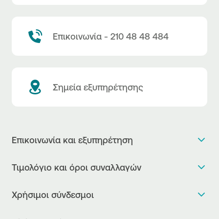
Επικοινωνία - 210 48 48 484
Σημεία εξυπηρέτησης
Επικοινωνία και εξυπηρέτηση
Θέλω πληροφορίες
Τιμολόγιο και όροι συναλλαγών
Κλείνω ραντεβού
Τιμολόγιο της Τράπεζας
Χρήσιμοι σύνδεσμοι
Η νέα Ψηφιακή Εποχή στις συναλλαγές, έφτασε!
Δελτίο τιμών συναλλάγματος
Συχνές ερωτήσεις
Θέλω να μιλήσω με Corporate Transaction Banking