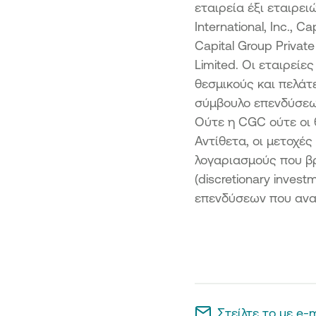
εταιρεία έξι εταιρει
International, Inc., Ca
Capital Group Privat
Limited. Οι εταιρείε
θεσμικούς και πελάτ
σύμβουλο επενδύσεω
Ούτε η CGC ούτε οι 
Αντίθετα, οι μετοχέ
λογαριασμούς που βρ
(discretionary inves
επενδύσεων που ανα
Στείλτε το με e-m