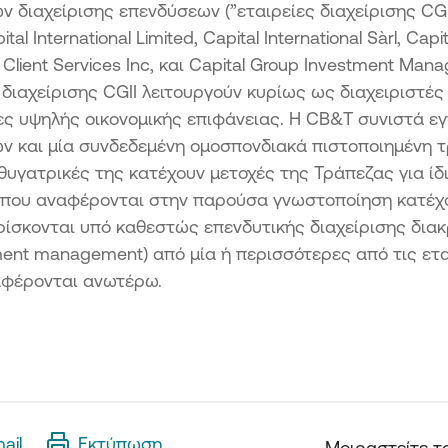
ών διαχείρισης επενδύσεων (”εταιρείες διαχείρισης CGII
pital International Limited, Capital International Sàrl, Capit
e Client Services Inc, και Capital Group Investment Man
ς διαχείρισης CGII λειτουργούν κυρίως ως διαχειριστέ
ες υψηλής οικονομικής επιφάνειας. Η CB&T συνιστά ε
ν και μία συνδεδεμένη ομοσπονδιακά πιστοποιημένη τ
θυγατρικές της κατέχουν μετοχές της Τράπεζας για ίδ
ς που αναφέρονται στην παρούσα γνωστοποίηση κατέχ
ίσκονται υπό καθεστώς επενδυτικής διαχείρισης διακ
tment management) από μία ή περισσότερες από τις ετα
φέρονται ανωτέρω.
ail
Εκτύπωση
Μοιραστείτε τ