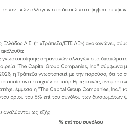
Πρό
 σημαντικών αλλαγών στα δικαιώματα ψήφου σύμφωνα 
Κατ
ς Ελλάδος A.E. (η «Τράπεζα/ΕΤΕ ΑΕ») ανακοινώνει, σύ
α ακόλουθα:
ής γνωστοποίησης σημαντικών αλλαγών στα δικαιώματ
αιρεία “The Capital Group Companies, Inc.” σύμφωνα μ
.2026, η Τράπεζα γνωστοποιεί με την παρούσα, ότι το 
α οποία αντιστοιχούν σε ισάριθμες κοινές, ονομαστικ
τέχει έμμεσα η “The Capital Group Companies, Inc.”, κ
ιστου ορίου του 5% επί του συνόλου των δικαιωμάτων 
υ αναλύονται ως εξής:
% επί του συνόλου