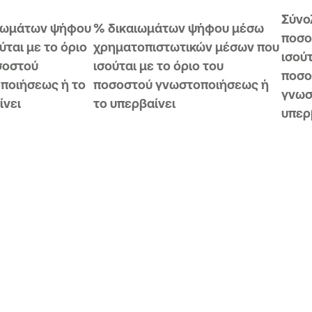
Σύνο
ιωμάτων ψήφου
% δικαιωμάτων ψήφου μέσω
ποσο
ύται με το όριο
χρηματοπιστωτικών μέσων που
ισούτ
σοστού
ισούται με το όριο του
ποσο
ποιήσεως ή το
ποσοστού γνωστοποιήσεως ή
γνωσ
ίνει
το υπερβαίνει
υπερ