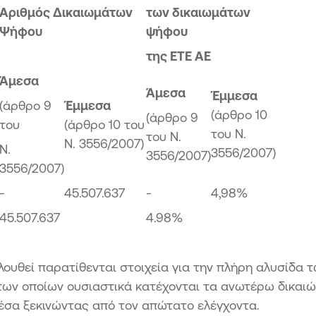
Αριθμός Δικαιωμάτων
των δικαιωμάτων
Ψήφου
ψήφου
της ETE AE
Άμεσα
Άμεσα
Έμμεσα
(άρθρο 9
Έμμεσα
(άρθρο 10
(άρθρο 9
του
(άρθρο 10 του
του Ν.
του Ν.
Ν. 3556/2007)
Ν.
3556/2007)
3556/2007)
3556/2007)
-
45
.
507
.
637
-
4,9
8
%
45
.
507
.
637
4.98%
λουθεί παρατίθενται στοιχεία για την πλήρη αλυσίδα 
των οποίων ουσιαστικά κατέχονται τα ανωτέρω δικαιώ
έσα ξεκινώντας από τον απώτατο ελέγχοντα.