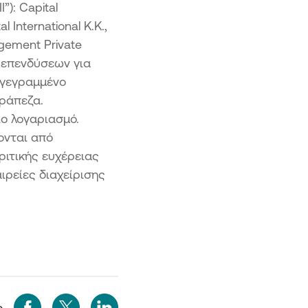
”): Capital
al International K.K.,
agement Private
ς επενδύσεων για
γγεγραμμένο
ράπεζα.
ιο λογαριασμό.
ονται από
ριτικής ευχέρειας
ιρείες διαχείρισης
ο