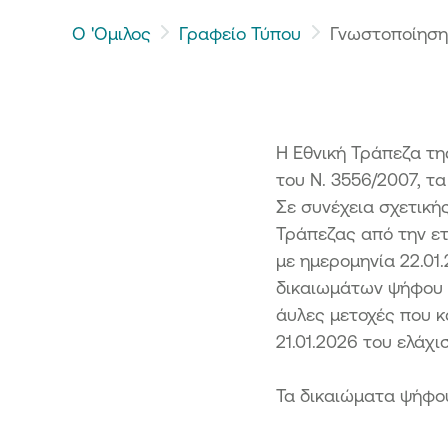
κής Τράπεζας από το Ταμείο
ματοπιστωτικής Σταθερότητας -
Ο 'Ομιλος
Γραφείο Τύπου
Γνωστοποίηση
3
όσια προσφορά μετοχών της
κής Τράπεζας από το Ταμείο
ματοπιστωτικής Σταθερότητας -
4
Η Εθνική Τράπεζα τη
του Ν. 3556/2007, τ
Σε συνέχεια σχετικ
Τράπεζας από την ετ
με ημερομηνία 22.01
δικαιωμάτων ψήφου τ
άυλες μετοχές που κα
21.01.2026 του ελάχ
Τα δικαιώματα ψήφο