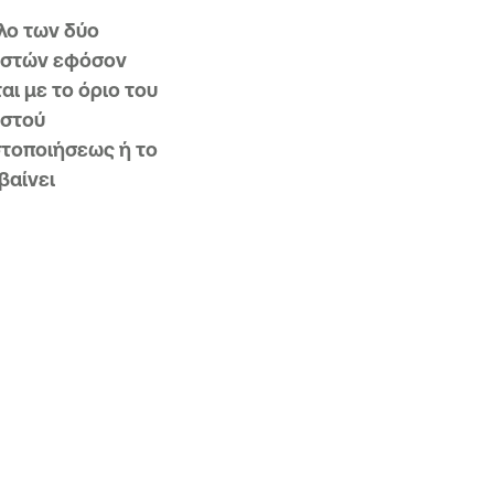
λο των δύο
στών εφόσον
αι με το όριο του
στού
τοποιήσεως ή το
βαίνει