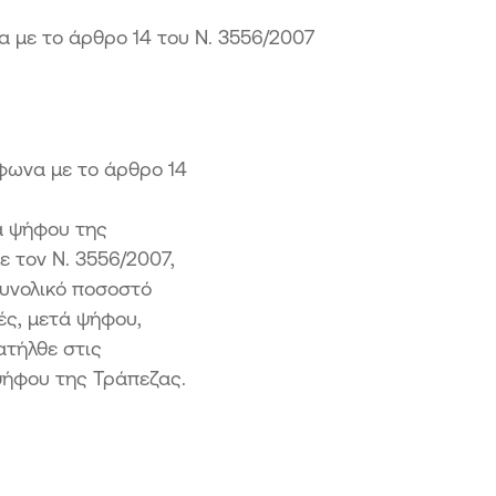
σθετα Κεφάλαια ΑΤ1
με το άρθρο 14 του Ν. 3556/2007
αστάσεις ταμειακών ροών
μφωνα με το άρθρο 14
α ψήφου της
ε τον Ν. 3556/2007,
συνολικό ποσοστό
ές, μετά ψήφου,
ατήλθε στις
ψήφου της Τράπεζας.