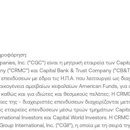
ηροφόρηση:
anies, Inc. (”CGC”) είναι η μητρική εταιρεία των Capit
 (”CRMC”) και Capital Bank & Trust Company (”CB&T”
 επενδύσεων με έδρα τις Η.Π.Α. που λειτουργεί ως δια
οικογένεια αμοιβαίων κεφαλαίων American Funds, για 
 καθώς και για ιδιώτες και θεσμικούς πελάτες. Η CRMC
ίες της - διαχειριστές επενδύσεων διαχειρίζονται μετ
ες εταιρείες επενδύσεων μέσω τριών τμημάτων: Capita
ternational Investors και Capital World Investors. Η CRMC
Group International, Inc. (”CGII”), η οποία με τη σειρά τ