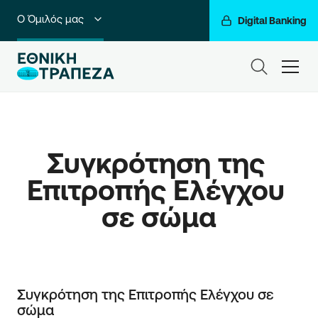
Ο Όμιλός μας
Digital Banking
Ιδιώτες
ham
Premium Banking
Private Banking
Συγκρότηση της 
Business Banking
Επιτροπής Ελέγχου 
Corporate & Investment Banking
σε σώμα
Go For More
Συγκρότηση της Επιτροπής Ελέγχου σε
σώμα