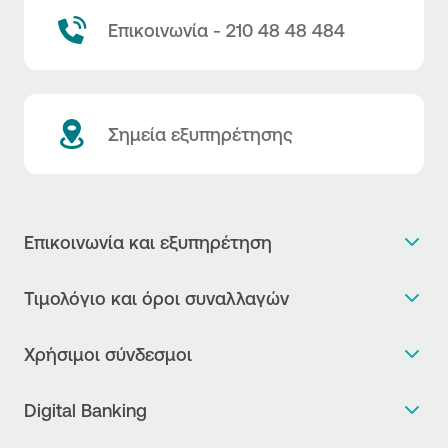
Επικοινωνία - 210 48 48 484
Σημεία εξυπηρέτησης
Επικοινωνία και εξυπηρέτηση
Θέλω πληροφορίες
Τιμολόγιο και όροι συναλλαγών
Κλείνω ραντεβού
Τιμολόγιο της Τράπεζας
Χρήσιμοι σύνδεσμοι
Η νέα Ψηφιακή Εποχή στις συναλλαγές, έφτασε!
Δελτίο τιμών συναλλάγματος
Συχνές ερωτήσεις
Θέλω να μιλήσω με Corporate Transaction Banking
Digital Banking
Δελτίο πληροφόρησης περί τελών
Officer
Κανονιστική Συμμόρφωση