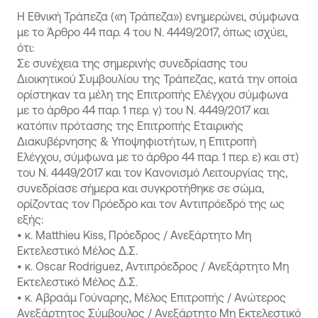
Η Εθνική Τράπεζα («η Τράπεζα») ενημερώνει, σύμφωνα
με το Άρθρο 44 παρ. 4 του Ν. 4449/2017, όπως ισχύει,
ότι:
Σε συνέχεια της σημερινής συνεδρίασης του
Διοικητικού Συμβουλίου της Τράπεζας, κατά την οποία
ορίστηκαν τα μέλη της Επιτροπής Ελέγχου σύμφωνα
με το άρθρο 44 παρ. 1 περ. γ) του Ν. 4449/2017 και
κατόπιν πρότασης της Επιτροπής Εταιρικής
Διακυβέρνησης & Υποψηφιοτήτων, η Επιτροπή
Ελέγχου, σύμφωνα με το άρθρο 44 παρ. 1 περ. ε) και στ)
του Ν. 4449/2017 και τον Κανονισμό Λειτουργίας της,
συνεδρίασε σήμερα και συγκροτήθηκε σε σώμα,
ορίζοντας τον Πρόεδρο και τον Αντιπρόεδρό της ως
εξής:
•
κ. Matthieu Kiss, Πρόεδρος / Ανεξάρτητο Μη
Εκτελεστικό Μέλος Δ.Σ.
•
κ. Oscar Rodriguez, Αντιπρόεδρος / Ανεξάρτητο Μη
Εκτελεστικό Μέλος Δ.Σ.
•
κ. Αβραάμ Γούναρης, Μέλος Επιτροπής / Ανώτερος
Ανεξάρτητος Σύμβουλος / Ανεξάρτητο Μη Εκτελεστικό