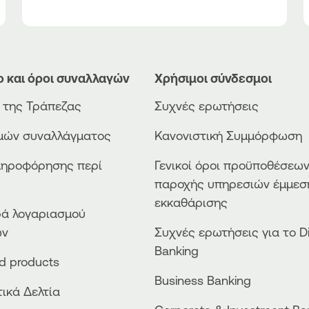
ο και όροι συναλλαγών
Χρήσιμοι σύνδεσμοι
ο της Τράπεζας
Συχνές ερωτήσεις
ιμών συναλλάγματος
Κανονιστική Συμμόρφωση
ληροφόρησης περί
Γενικοί όροι προϋποθέσεω
παροχής υπηρεσιών έμμεσ
εκκαθάρισης
ά λογαριασμού
ών
Συχνές ερωτήσεις για το Di
Banking
ed products
Business Βanking
ικά Δελτία