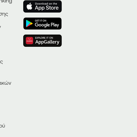
nking
ησης
ν
ας
ακών
ού