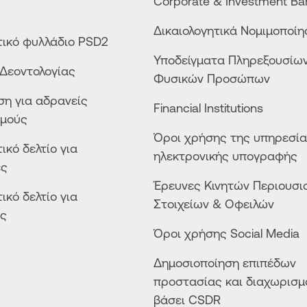
Corporate & Investment Ba
Δικαιολογητικά Νομιμοποί
ικό φυλλάδιο PSD2
Υποδείγματα Πληρεξουσίω
Δεοντολογίας
Φυσικών Προσώπων
η για αδρανείς
Financial Institutions
σμούς
Όροι χρήσης της υπηρεσί
ικό δελτίο για
ηλεκτρονικής υπογραφής
ες
Έρευνες Κινητών Περιουσι
ικό δελτίο για
Στοιχείων & Οφειλών
ές
Όροι χρήσης Social Media
Δημοσιοποίηση επιπέδων
προστασίας και διαχωρισμ
βάσει CSDR