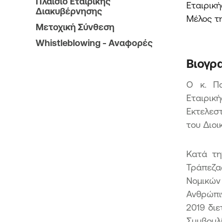
Πλαίσιο Εταιρικής
Εταιρική
κής Τράπεζας από το Ταμείο
Διακυβέρνησης
ματοπιστωτικής Σταθερότητας -
Μέλος τ
3
Μετοχική Σύνθεση
όσια προσφορά μετοχών της
Whistleblowing - Αναφορές
κής Τράπεζας από το Ταμείο
ματοπιστωτικής Σταθερότητας -
Βιογρ
4
Ο κ. Πα
Εταιρικ
Εκτελεσ
του Διοι
Κατά τη
Τράπεζα
Νομικών
Ανθρώπιν
2019 διε
Συμβουλ