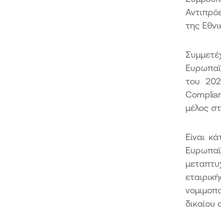
Αντιπρό
της Εθνι
Συμμετέ
Ευρωπαϊκ
του 202
Complia
μέλος σ
Είναι κ
Ευρωπαϊ
μεταπτυ
εταιρικ
νομιμοπ
δικαίου 