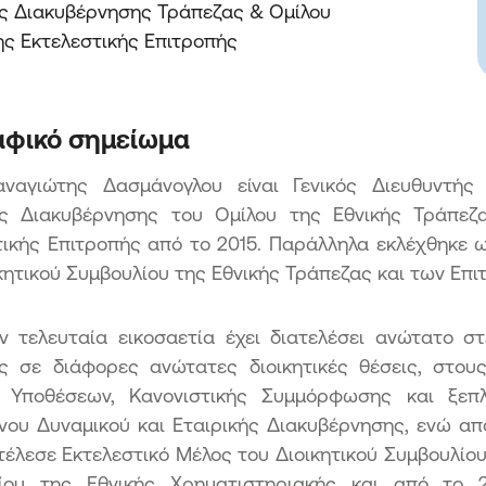
ς Διακυβέρνησης Τράπεζας & Ομίλου

Πρό
ης Εκτελεστικής Επιτροπής
Κατ
αφικό σημείωμα
ναγιώτης Δασμάνογλου είναι Γενικός Διευθυντή
ής Διακυβέρνησης του Ομίλου της Εθνικής Τράπεζ
τικής Επιτροπής από το 2015. Παράλληλα εκλέχθηκε ω
κητικού Συμβουλίου της Εθνικής Τράπεζας και των Επι
ν τελευταία εικοσαετία έχει διατελέσει ανώτατο σ
ς σε διάφορες ανώτατες διοικητικές θέσεις, στους
 Υποθέσεων, Κανονιστικής Συμμόρφωσης και ξεπλ
ου Δυναμικού και Εταιρικής Διακυβέρνησης, ενώ από
τέλεσε Εκτελεστικό Μέλος του Διοικητικού Συμβουλίου
ίου της Εθνικής Χρηματιστηριακής και από το 