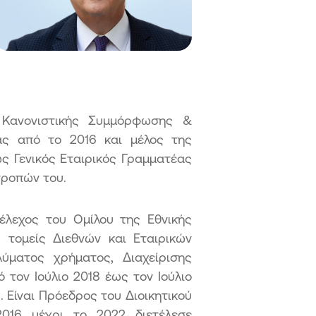
σθετα Κεφάλαια ΑΤ1
αστάσεις ταμειακών ροών
ς Κανονιστικής Συμμόρφωσης &
ας από το 2016 και μέλος της
ς Γενικός Εταιρικός Γραμματέας
τροπών του.
τέλεχος του Ομίλου της Εθνικής
 τομείς Διεθνών και Εταιρικών
ύματος χρήματος, Διαχείρισης
 τον Ιούλιο 2018 έως τον Ιούλιο
. Είναι Πρόεδρος του Διοικητικού
2016 μέχρι το 2022 διετέλεσε