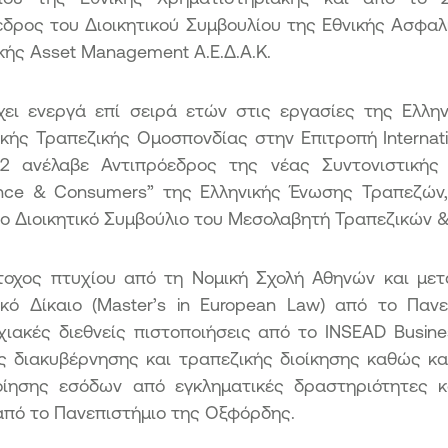
εδρος του Διοικητικού Συμβουλίου της Εθνικής Ασφαλ
κής Asset Management Α.Ε.Δ.Α.Κ.
χει ενεργά επί σειρά ετών στις εργασίες της Ελλη
ής Τραπεζικής Ομοσπονδίας στην Επιτροπή Internatio
2 ανέλαβε Αντιπρόεδρος της νέας Συντονιστικής Ε
nce & Consumers” της Ελληνικής Ένωσης Τραπεζών
το Διοικητικό Συμβούλιο του Μεσολαβητή Τραπεζικών 
άτοχος πτυχίου από τη Νομική Σχολή Αθηνών και με
κό Δίκαιο (Master’s in European Law) από το Πανε
χιακές διεθνείς πιστοποιήσεις από το INSEAD Busin
ής διακυβέρνησης και τραπεζικής διοίκησης καθώς κ
οίησης εσόδων από εγκληματικές δραστηριότητες κ
από το Πανεπιστήμιο της Οξφόρδης.