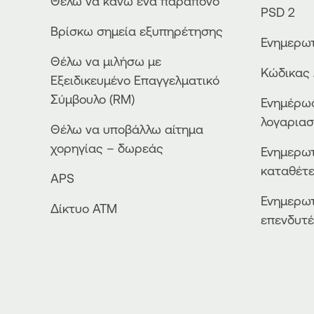
Θέλω να κάνω ένα παράπονο
PSD 2
Βρίσκω σημεία εξυπηρέτησης
Ενημερωτ
Θέλω να μιλήσω με
Κώδικας 
Εξειδικευμένο Επαγγελματικό
Σύμβουλο (RM)
Ενημέρωσ
λογαρια
Θέλω να υποβάλλω αίτημα
χορηγίας – δωρεάς
Ενημερωτ
καταθέτ
APS
Ενημερωτ
Δίκτυο ΑΤΜ
επενδυτ