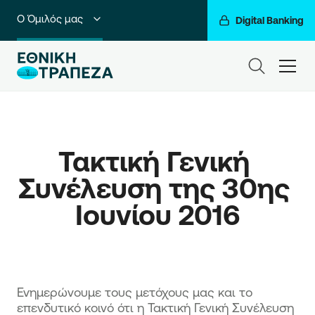
Ο Όμιλός μας
Digital Banking
Ιδιώτες
ham
Premium Banking
Private Banking
Τακτική Γενική 
Business Banking
Συνέλευση της 30ης 
Corporate & Investment Banking
Ιουνίου 2016
Go For More
Ενημερώνουμε τους μετόχους μας και το
επενδυτικό κοινό ότι η Τακτική Γενική Συνέλευση