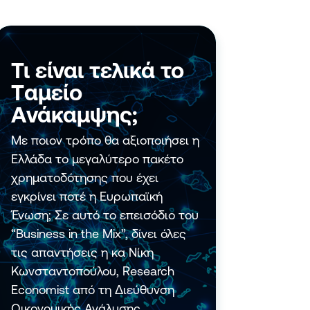
σεων»
ν &
ειρήσεων»
ων
Τι είναι τελικά το
Tαμείο
ων νέων
Aνάκαμψης;
ίων
Με ποιον τρόπο θα αξιοποιήσει η
Ελλάδα το μεγαλύτερο πακέτο
χρηματοδότησης που έχει
εγκρίνει ποτέ η Ευρωπαϊκή
Ένωση; Σε αυτό το επεισόδιο του
“Business in the Mix”, δίνει όλες
τις απαντήσεις η κα Νίκη
Κωνσταντοπούλου, Research
Economist από τη Διεύθυνση
Οικονομικής Ανάλυσης.