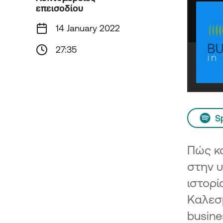
Αφετηρία Καινοτομίας &
επεισοδίου
Εξωστρέφειας στην Περιφέρ
Κεντρικής Μακεδονίας
14 January 2022
Κλειδί προόδου: Καινοτομία,
Εξωστρέφεια και Βιώσιμη Αν
27:35
στην Περιφέρεια Κεντρικής
Μακεδονίας
ΔΙΚΑΙΗ ΑΝΑΠΤΥΞΙΑΚΗ ΜΕΤ
Ενίσχυση επενδυτικών σχεδί
στις ΕΣΔΙΜ
S
Ενδυνάμωση Υφιστάμενων 
Ηπειρωτικών Περιοχών Δ.A.M
Πώς κα
Ανάπτυξη/Eπέκταση και
Εκσυγχρονισμός Επιχειρηματ
στην υ
Πάρκων σε ηπειρωτικές περι
ιστορί
Δίκαιης Μετάβασης
Ενίσχυση Υφιστάμενων Πολύ
Καλεσμ
και Μικρών επιχειρήσεων στι
busine
νησιωτικές περιοχές του