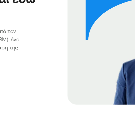
πό τον
RM), ένα
ιση της