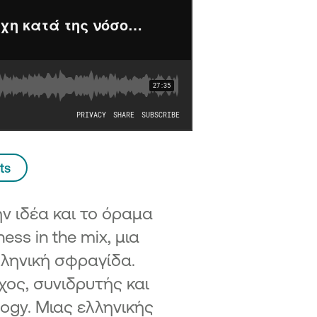
ασχηματισμός ΜμΕ
η 2 – Προηγμένος Ψηφιακός
ασχηματισμός ΜμΕ
ση 3 Ψηφιακός Μετασχηματισμός
ής ΜμΕ
η «Επιχειρώ - Καινοτομώ στην
ρο»
ts
ν ιδέα και το όραμα
ss in the mix, μια
ελληνική σφραγίδα.
ος, συνιδρυτής και
logy. Μιας ελληνικής