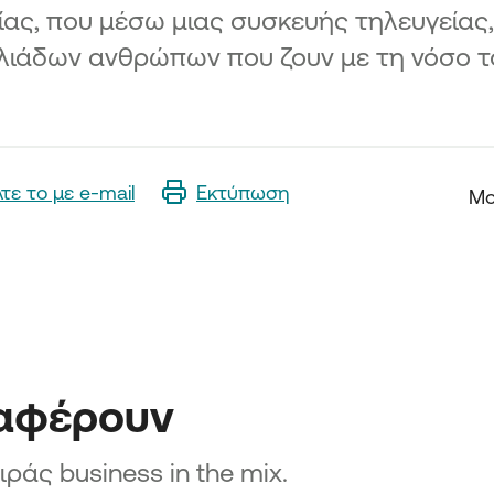
27
ίας, που μέσω μιας συσκευής τηλευγείας,
λιάδων ανθρώπων που ζουν με τη νόσο το
Μικρών
ς
27
 Μικρών
λτε το με e-mail
Εκτύπωση
Μο
ο Δήμο
χυση
ών
αλόπολης
ων
ιούνται
ιαφέρουν
ων νέων
ήμο
ράς business in the mix.
ων Πολύ