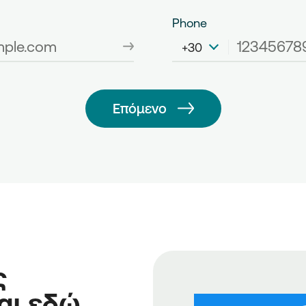
Phone
+30
Επόμενο
ς
αι εδώ