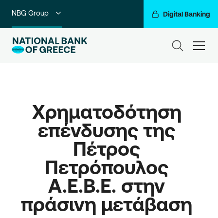
NBG Group
Digital Banking
Individuals
ham
Premium Banking
Private Banking
Χρηματοδότηση 
Business Banking
επένδυσης της 
Corporate & Investment Banking
Πέτρος 
Go For More
Πετρόπουλος 
Α.Ε.Β.Ε. στην 
πράσινη μετάβαση 