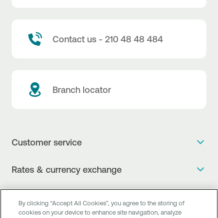
Contact us - 210 48 48 484
Branch locator
Customer service
Get more info
Rates & currency exchange
Book an appointment
NBG Rates / Rates and charges
Useful links
The new Digital Age in transactions is here!
By clicking “Accept All Cookies”, you agree to the storing of
Currency Exchange Report
cookies on your device to enhance site navigation, analyze
Frequent questions
Talk to a Corporate Transaction Banking Officer