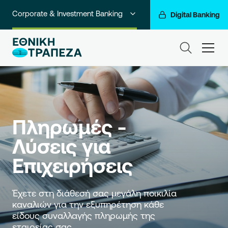
Corporate & Investment Banking
Digital Banking
Ιδιώτες
ham
Premium Banking
Private Banking
Business Banking
Πληρωμές - 
Go For More
Λύσεις για 
Ο Όμιλός μας
Επιχειρήσεις
Έχετε στη διάθεσή σας μεγάλη ποικιλία 
καναλιών για την εξυπηρέτηση κάθε 
είδους συναλλαγής πληρωμής της 
εταιρείας σας