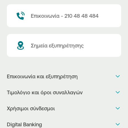
Επικοινωνία - 210 48 48 484
Σημεία εξυπηρέτησης
Επικοινωνία και εξυπηρέτηση
Θέλω πληροφορίες
Τιμολόγιο και όροι συναλλαγών
Κλείνω ραντεβού
Τιμολόγιο της Τράπεζας
Χρήσιμοι σύνδεσμοι
Η νέα Ψηφιακή Εποχή στις συναλλαγές, έφτασε!
Δελτίο τιμών συναλλάγματος
Συχνές ερωτήσεις
Θέλω να μιλήσω με Corporate Transaction Banking
Digital Banking
Δελτίο πληροφόρησης περί τελών
Officer