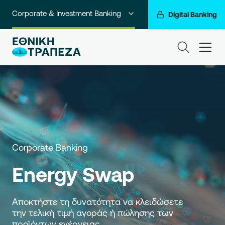
Corporate & Investment Banking
Digital Banking
Ιδιώτες
ham
Premium Banking
Private Banking
Business Banking
Go For More
Corporate Banking
Ο Όμιλός μας
Energy Swap
Αποκτήστε τη δυνατότητα να κλειδώσετε 
την τελική τιμή αγοράς ή πώλησης των 
προϊόντων ενέργειας.