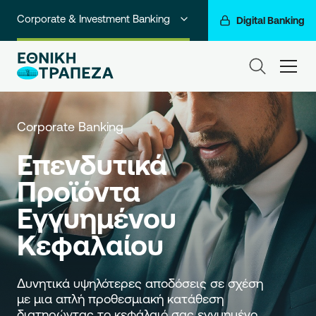
Corporate & Investment Banking
Digital Banking
Ιδιώτες
ham
Premium Banking
Private Banking
Corporate Banking
Business Banking
Επενδυτικά 
Προϊόντα 
Go For More
Εγγυημένου 
Ο Όμιλός μας
Κεφαλαίου
Δυνητικά υψηλότερες αποδόσεις σε σχέση 
με μια απλή προθεσμιακή κατάθεση 
διατηρώντας το κεφάλαιό σας εγγυημένο.