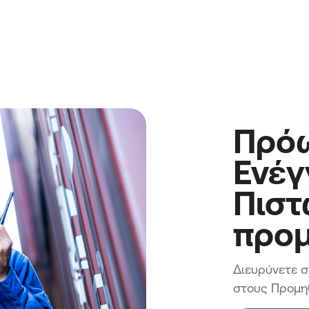
Πρό
Ενέ
Πιστ
προ
Διευρύνετε σ
στους Προμη