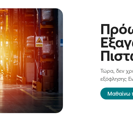
Πρό
Εξαγ
Πισ
Τώρα, δεν χρ
εξόφλησης Ε
Μαθαίνω 