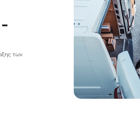
-
αξης των