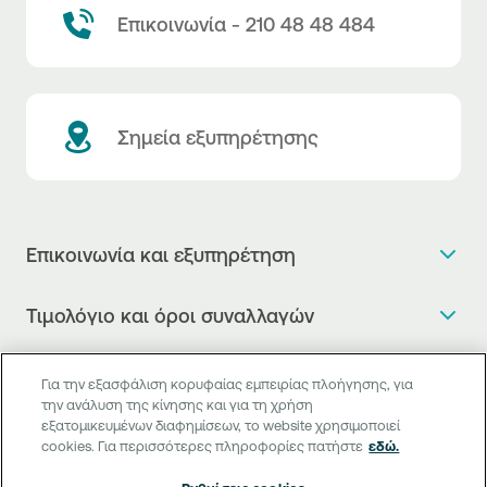
Επικοινωνία - 210 48 48 484
Σημεία εξυπηρέτησης
Επικοινωνία και εξυπηρέτηση
Θέλω πληροφορίες
Τιμολόγιο και όροι συναλλαγών
Κλείνω ραντεβού
Τιμολόγιο της Τράπεζας
Χρήσιμοι σύνδεσμοι
Η νέα Ψηφιακή Εποχή στις συναλλαγές, έφτασε!
Για την εξασφάλιση κορυφαίας εμπειρίας πλοήγησης, για
Δελτίο τιμών συναλλάγματος
την ανάλυση της κίνησης και για τη χρήση
Συχνές ερωτήσεις
Θέλω να μιλήσω με Corporate Transaction Banking
εξατομικευμένων διαφημίσεων, το website χρησιμοποιεί
Digital Banking
Δελτίο πληροφόρησης περί τελών
Officer
cookies. Για περισσότερες πληροφορίες πατήστε
εδώ.
Κανονιστική Συμμόρφωση
Internet Banking
Μεταφορά λογαριασμού πληρωμών
Θέλω να μιλήσω με επιχειρηματικό σύνδεσμο