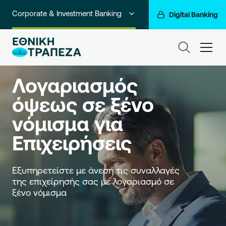
Corporate & Investment Banking
Digital Banking
Ιδιώτες
ham
Λογαριασμός
Premium Banking
Λογαριασμός 
Private Banking
όψεως σε ξένο 
Business Banking
νόμισμα για 
Go For More
Επιχειρήσεις
Ο Όμιλός μας
Εξυπηρετείστε με άνεση τις συναλλαγές 
της επιχείρησής σας με λογαριασμό σε 
ξένο νόμισμα