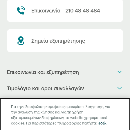
Επικοινωνία - 210 48 48 484
Σημεία εξυπηρέτησης
Επικοινωνία και εξυπηρέτηση
Θέλω πληροφορίες
Τιμολόγιο και όροι συναλλαγών
Κλείνω ραντεβού
Τιμολόγιο της Τράπεζας
Χρήσιμοι σύνδεσμοι
Η νέα Ψηφιακή Εποχή στις συναλλαγές, έφτασε!
Για την εξασφάλιση κορυφαίας εμπειρίας πλοήγησης, για
Δελτίο τιμών συναλλάγματος
την ανάλυση της κίνησης και για τη χρήση
Συχνές ερωτήσεις
Θέλω να μιλήσω με Corporate Transaction Banking
εξατομικευμένων διαφημίσεων, το website χρησιμοποιεί
Digital Banking
Δελτίο πληροφόρησης περί τελών
Officer
cookies. Για περισσότερες πληροφορίες πατήστε
εδώ.
Κανονιστική Συμμόρφωση