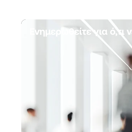
Ενημερωθείτε για ό,τι 