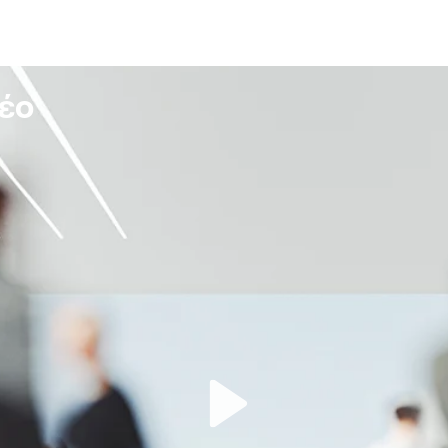
νέο
Play