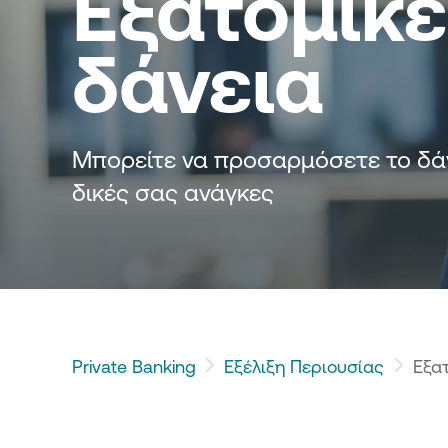
Εξατομικε
ατοπιστωτικά μέσα, με τις
Τράπεζα.
ιστες τιμές και προτεραιότητα
 ανάγκες σας.
δάνεια
Μπορείτε να προσαρμόσετε το δάνε
δικές σας ανάγκες
Private Banking
Εξέλιξη Περιουσίας
Εξα