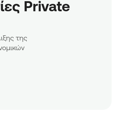
ς Private 
ιξης της
νομικών