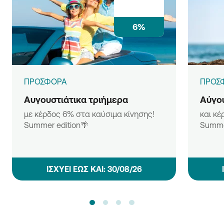
6%
ΠΡΟΣΦΟΡΑ
ΠΡΟΣ
Αυγουστιάτικα τριήμερα
Αύγου
με κέρδος 6% στα καύσιμα κίνησης!
και κέ
Summer edition🌴
Summe
ΙΣΧΥΕΙ ΕΩΣ ΚΑΙ: 30/08/26