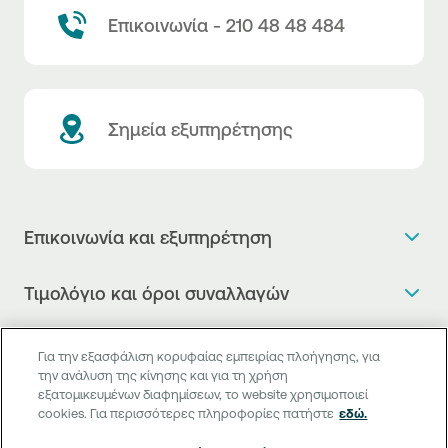
Επικοινωνία - 210 48 48 484
Σημεία εξυπηρέτησης
Επικοινωνία και εξυπηρέτηση
Θέλω πληροφορίες
Τιμολόγιο και όροι συναλλαγών
Κλείνω ραντεβού
Τιμολόγιο της Τράπεζας
Χρήσιμοι σύνδεσμοι
Η νέα Ψηφιακή Εποχή στις συναλλαγές, έφτασε!
Για την εξασφάλιση κορυφαίας εμπειρίας πλοήγησης, για
Δελτίο τιμών συναλλάγματος
την ανάλυση της κίνησης και για τη χρήση
Συχνές ερωτήσεις
Θέλω να μιλήσω με Corporate Transaction Banking
εξατομικευμένων διαφημίσεων, το website χρησιμοποιεί
Digital Banking
Δελτίο πληροφόρησης περί τελών
Officer
cookies. Για περισσότερες πληροφορίες πατήστε
εδώ.
Κανονιστική Συμμόρφωση
Internet Banking
Μεταφορά λογαριασμού πληρωμών