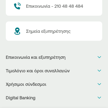
Επικοινωνία - 210 48 48 484
Σημεία εξυπηρέτησης
Επικοινωνία και εξυπηρέτηση
Θέλω πληροφορίες
Τιμολόγιο και όροι συναλλαγών
Κλείνω ραντεβού
Τιμολόγιο της Τράπεζας
Χρήσιμοι σύνδεσμοι
Η νέα Ψηφιακή Εποχή στις συναλλαγές, έφτασε!
Δελτίο τιμών συναλλάγματος
Συχνές ερωτήσεις
Θέλω να μιλήσω με Corporate Transaction Banking
Digital Banking
Δελτίο πληροφόρησης περί τελών
Officer
Κανονιστική Συμμόρφωση
Internet Banking
Μεταφορά λογαριασμού πληρωμών