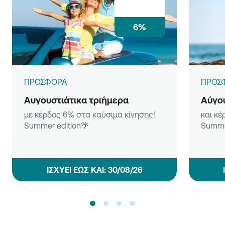
6%
ΠΡΟΣΦΟΡΑ
ΠΡΟΣ
Αυγουστιάτικα τριήμερα
Αύγου
με κέρδος 6% στα καύσιμα κίνησης!
και κέ
Summer edition🌴
Summe
ΙΣΧΥΕΙ ΕΩΣ ΚΑΙ: 30/08/26