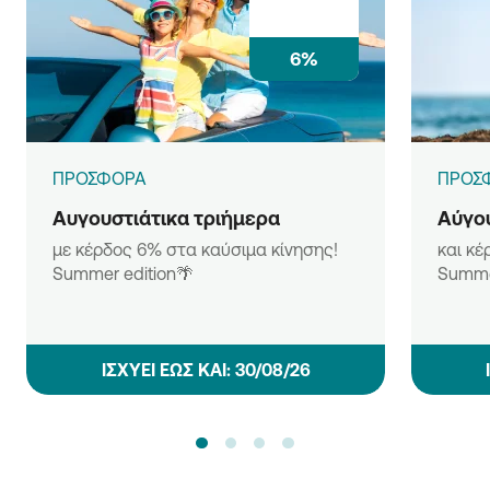
6%
ΠΡΟΣΦΟΡΑ
ΠΡΟΣ
Αυγουστιάτικα τριήμερα
Αύγου
με κέρδος 6% στα καύσιμα κίνησης!
και κέ
Summer edition🌴
Summe
ΙΣΧΥΕΙ ΕΩΣ ΚΑΙ: 30/08/26