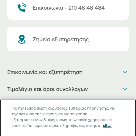
Επικοινωνία - 210 48 48 484
Σημεία εξυπηρέτησης
Επικοινωνία και εξυπηρέτηση
Θέλω πληροφορίες
Τιμολόγιο και όροι συναλλαγών
Κλείνω ραντεβού
Τιμολόγιο της Τράπεζας
Χρήσιμοι σύνδεσμοι
Η νέα Ψηφιακή Εποχή στις συναλλαγές, έφτασε!
Για την εξασφάλιση κορυφαίας εμπειρίας πλοήγησης, για
Δελτίο τιμών συναλλάγματος
την ανάλυση της κίνησης και για τη χρήση
Συχνές ερωτήσεις
Θέλω να μιλήσω με Corporate Transaction Banking
εξατομικευμένων διαφημίσεων, το website χρησιμοποιεί
Digital Banking
Δελτίο πληροφόρησης περί τελών
Officer
cookies. Για περισσότερες πληροφορίες πατήστε
εδώ.
Κανονιστική Συμμόρφωση
Internet Banking
Μεταφορά λογαριασμού πληρωμών