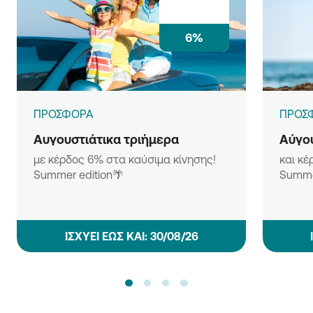
6%
ΠΡΟΣΦΟΡΑ
ΠΡΟΣ
Αυγουστιάτικα τριήμερα
Αύγου
με κέρδος 6% στα καύσιμα κίνησης!
και κέ
Summer edition🌴
Summe
ΙΣΧΥΕΙ ΕΩΣ ΚΑΙ: 30/08/26