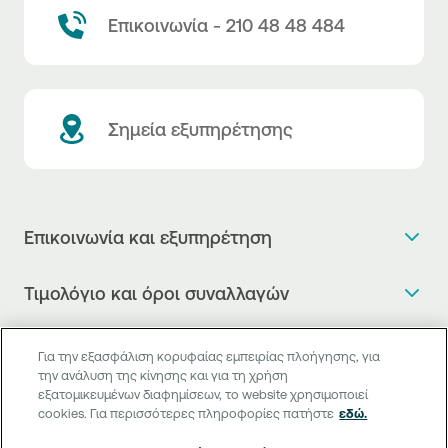
Επικοινωνία - 210 48 48 484
Σημεία εξυπηρέτησης
Επικοινωνία και εξυπηρέτηση
Θέλω πληροφορίες
Τιμολόγιο και όροι συναλλαγών
Κλείνω ραντεβού
Τιμολόγιο της Τράπεζας
Χρήσιμοι σύνδεσμοι
Η νέα Ψηφιακή Εποχή στις συναλλαγές, έφτασε!
Για την εξασφάλιση κορυφαίας εμπειρίας πλοήγησης, για
Δελτίο τιμών συναλλάγματος
την ανάλυση της κίνησης και για τη χρήση
Συχνές ερωτήσεις
Θέλω να μιλήσω με Corporate Transaction Banking
εξατομικευμένων διαφημίσεων, το website χρησιμοποιεί
Digital Banking
Δελτίο πληροφόρησης περί τελών
Officer
cookies. Για περισσότερες πληροφορίες πατήστε
εδώ.
Κανονιστική Συμμόρφωση
Internet Banking
Μεταφορά λογαριασμού πληρωμών