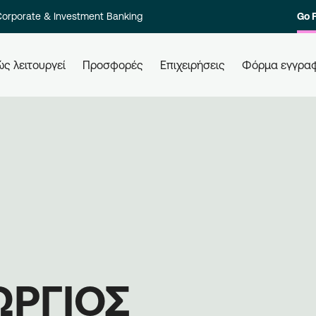
orporate & Investment Banking
Go 
ς λειτουργεί
Προσφορές
Επιχειρήσεις
Φόρμα εγγρα
 τους
Πώς εξαργυρώνω τους πόντους
Πώ
μου
Ελά
ολο των
Εξαργυρώστε τους πόντους σας σε
επι
στοιχία
όλες τις συνεργαζόμενες
Εγγ
ι γρήγορα.
επιχειρήσεις, απλά χρησιμοποιώντας
μπε
την κάρτα σας. Ενημερώνεστε,
επι
εξαργυρώνετε, κερδίζετε.
ΩΡΓΙΟΣ