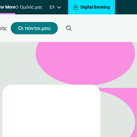
For More
Ο Όμιλός μας
ΕΛ
Digital Banking
Οι πόντοι μου
φής
ς κάνω εγγραφή
τε ένα βήμα πιο κοντά στην
βράβευση των συναλλαγών σας.
ραφείτε στο πρόγραμμα και να
ίτε στον κόσμο της
βράβευσης του Go For More.