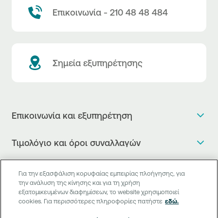
Επικοινωνία - 210 48 48 484
Σημεία εξυπηρέτησης
Επικοινωνία και εξυπηρέτηση
Θέλω πληροφορίες
Τιμολόγιο και όροι συναλλαγών
Κλείνω ραντεβού
Τιμολόγιο της Τράπεζας
Χρήσιμοι σύνδεσμοι
Η νέα Ψηφιακή Εποχή στις συναλλαγές, έφτασε!
Για την εξασφάλιση κορυφαίας εμπειρίας πλοήγησης, για
Δελτίο τιμών συναλλάγματος
την ανάλυση της κίνησης και για τη χρήση
Συχνές ερωτήσεις
Θέλω να μιλήσω με Corporate Transaction Banking
εξατομικευμένων διαφημίσεων, το website χρησιμοποιεί
Digital Banking
Δελτίο πληροφόρησης περί τελών
Officer
cookies. Για περισσότερες πληροφορίες πατήστε
εδώ.
Κανονιστική Συμμόρφωση
Internet Banking
Μεταφορά λογαριασμού πληρωμών