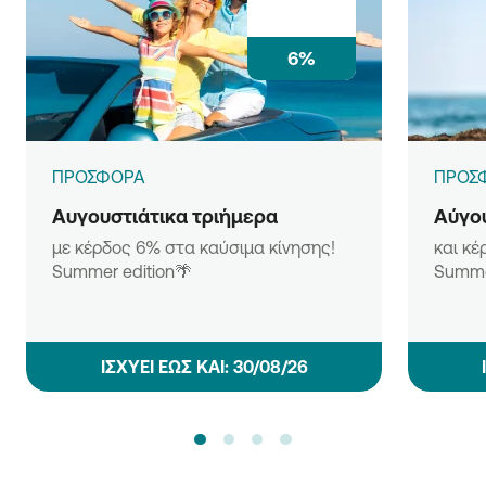
6%
ΠΡΟΣΦΟΡΑ
ΠΡΟΣ
Αυγουστιάτικα τριήμερα
Αύγου
με κέρδος 6% στα καύσιμα κίνησης!
και κέ
Summer edition🌴
Summe
ΙΣΧΥΕΙ ΕΩΣ ΚΑΙ: 30/08/26