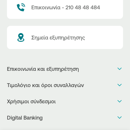
Επικοινωνία - 210 48 48 484
Σημεία εξυπηρέτησης
Επικοινωνία και εξυπηρέτηση
Θέλω πληροφορίες
Τιμολόγιο και όροι συναλλαγών
Κλείνω ραντεβού
Τιμολόγιο της Τράπεζας
Χρήσιμοι σύνδεσμοι
Η νέα Ψηφιακή Εποχή στις συναλλαγές, έφτασε!
Δελτίο τιμών συναλλάγματος
Συχνές ερωτήσεις
Θέλω να μιλήσω με Corporate Transaction Banking
Digital Banking
Δελτίο πληροφόρησης περί τελών
Officer
Κανονιστική Συμμόρφωση
Internet Banking
Μεταφορά λογαριασμού πληρωμών