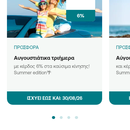
6%
ΠΡΟΣΦΟΡΑ
ΠΡΟΣ
Αυγουστιάτικα τριήμερα
Αύγου
με κέρδος 6% στα καύσιμα κίνησης!
και κέ
Summer edition🌴
Summe
ΙΣΧΥΕΙ ΕΩΣ ΚΑΙ: 30/08/26