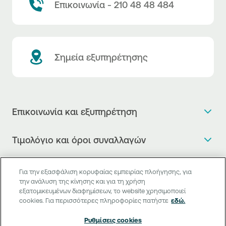
Επικοινωνία - 210 48 48 484
Σημεία εξυπηρέτησης
Επικοινωνία και εξυπηρέτηση
Θέλω πληροφορίες
Τιμολόγιο και όροι συναλλαγών
Κλείνω ραντεβού
Τιμολόγιο της Τράπεζας
Χρήσιμοι σύνδεσμοι
Η νέα Ψηφιακή Εποχή στις συναλλαγές, έφτασε!
Για την εξασφάλιση κορυφαίας εμπειρίας πλοήγησης, για
Δελτίο τιμών συναλλάγματος
την ανάλυση της κίνησης και για τη χρήση
Συχνές ερωτήσεις
Θέλω να μιλήσω με Corporate Transaction Banking
εξατομικευμένων διαφημίσεων, το website χρησιμοποιεί
Digital Banking
Δελτίο πληροφόρησης περί τελών
Officer
cookies. Για περισσότερες πληροφορίες πατήστε
εδώ.
Κανονιστική Συμμόρφωση
Internet Banking
Μεταφορά λογαριασμού πληρωμών
Θέλω να μιλήσω με επιχειρηματικό σύνδεσμο
Ρυθμίσεις cookies