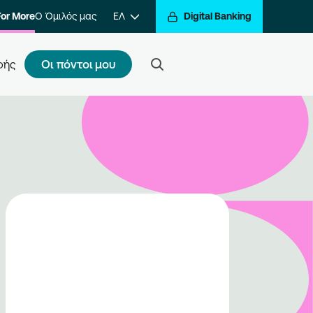
For More
Ο Όμιλός μας
ΕΛ
Digital Banking
Οι πόντοι μου
φής
ς κάνω εγγραφή
τε ένα βήμα πιο κοντά στην
βράβευση των συναλλαγών σας.
ραφείτε στο πρόγραμμα και να
ίτε στον κόσμο της
βράβευσης του Go For More.