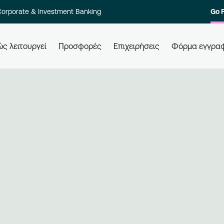
orporate & Investment Banking
Go 
ς λειτουργεί
Προσφορές
Επιχειρήσεις
Φόρμα εγγρα
 τους
Πώς εξαργυρώνω τους πόντους
Πώ
μου
Ελά
ολο των
Εξαργυρώστε τους πόντους σας σε
επι
στοιχία
όλες τις συνεργαζόμενες
Εγγ
ι γρήγορα.
επιχειρήσεις, απλά χρησιμοποιώντας
μπε
την κάρτα σας. Ενημερώνεστε,
επι
εξαργυρώνετε, κερδίζετε.