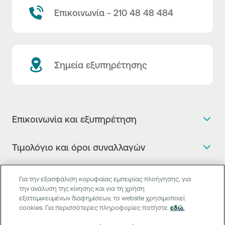
Επικοινωνία - 210 48 48 484
Σημεία εξυπηρέτησης
Επικοινωνία και εξυπηρέτηση
Θέλω πληροφορίες
Τιμολόγιο και όροι συναλλαγών
Κλείνω ραντεβού
Τιμολόγιο της Τράπεζας
Χρήσιμοι σύνδεσμοι
Η νέα Ψηφιακή Εποχή στις συναλλαγές, έφτασε!
Για την εξασφάλιση κορυφαίας εμπειρίας πλοήγησης, για
Δελτίο τιμών συναλλάγματος
την ανάλυση της κίνησης και για τη χρήση
Συχνές ερωτήσεις
Θέλω να μιλήσω με Corporate Transaction Banking
εξατομικευμένων διαφημίσεων, το website χρησιμοποιεί
Digital Banking
Δελτίο πληροφόρησης περί τελών
Officer
cookies. Για περισσότερες πληροφορίες πατήστε
εδώ.
Κανονιστική Συμμόρφωση
Internet Banking
Μεταφορά λογαριασμού πληρωμών